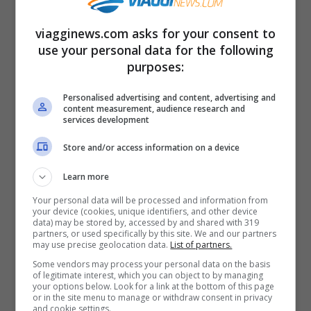
mercatino allestito in città è quello nei
pressi della
Sagrada
Familia
, sempre con
viagginews.com asks for your consent to
idee regalo, addobbi e prodotti di
use your personal data for the following
purposes:
artigianato. Infine viene allestito in città il
mercatino dei Re Magi
, sulla Gran Via, che
Personalised advertising and content, advertising and
content measurement, audience research and
offre tante idee regalo, in particolare
services development
giocattoli.
Store and/or access information on a device
Aperture
:
Fiera di Santa Lucia
dal 24
Learn more
novembre al 23 dicembre 2017 (lun-ven
Your personal data will be processed and information from
your device (cookies, unique identifiers, and other device
11.00 – 20.30, sab-dom-festivi 10.30-
data) may be stored by, accessed by and shared with 319
partners, or used specifically by this site. We and our partners
21.30).
Mercato Sagrada Familia
dal 1° al
may use precise geolocation data.
List of partners.
24 dicembre 2017 (lun-ven 10.00 – 21.00,
Some vendors may process your personal data on the basis
of legitimate interest, which you can object to by managing
sab-dom-festivi 10.00-22.00).
Mercados
your options below. Look for a link at the bottom of this page
or in the site menu to manage or withdraw consent in privacy
de los reyes magicos
dal 19 dicembre al 6
and cookie settings.