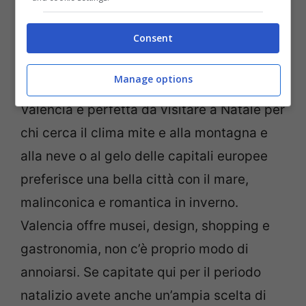
gennaio 2018 (tutti i giorni 10.00-22.00).
Consent
Valencia
. Città vitale ricca di iniziative
Manage options
culturali, tra tradizione e modernità,
Valencia è perfetta da visitare a Natale per
chi cerca il clima mite e alla montagna e
alla neve o al gelo delle capitali europee
preferisce una bella città con il mare,
malinconica e romantica in inverno.
Valencia offre musei, design, shopping e
gastronomia, non c’è proprio modo di
annoiarsi. Se capitate qui per il periodo
natalizio avete anche un’ampia scelta di