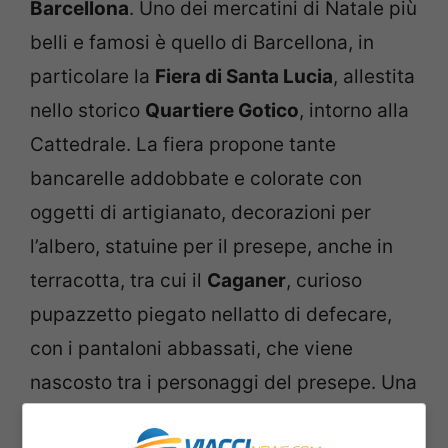
Barcellona
. Uno dei mercatini di Natale più
belli e famosi è quello di Barcellona, in
particolare la
Fiera di Santa Lucia
, allestita
nello storico
Quartiere Gotico
, intorno alla
Cattedrale. La fiera propone tante
bancarelle addobbate e colorate con
oggetti di artigianato, decorazioni per
l’albero, statuine per il presepe, anche in
terracotta, tra cui il
Caganer
, curioso
pupazzetto piegato nellatto di defecare,
con i pantaloni abbassati, che viene
nascosto tra i personaggi del presepe. Una
tipica tradizione di Barcellona. L’altro