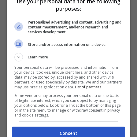
use your personal data for the following
Parco Nazionale della Sila
purposes:
Al Sud Italia una zona da visitare in
Personalised advertising and content, advertising and
content measurement, audience research and
autunno è il maestoso
Parco Nazionale
services development
della Sila
, in Calabria. Una zona
Store and/or access information on a device
naturalisticamente ricchissima, di superba
Learn more
bellezza paesaggistica. Qui, lungo i
Your personal data will be processed and information from
sentieri che si addentrano nei boschi di
your device (cookies, unique identifiers, and other device
data) may be stored by, accessed by and shared with 319
faggi, querce e frassini ammirerete, uno
partners, or used specifically by this site. We and our partners
may use precise geolocation data.
List of partners.
dei foliage più spettacolari d’Italia, in uno
Some vendors may process your personal data on the basis
of legitimate interest, which you can object to by managing
dei
boschi più belli da vedere in autunno
.
your options below. Look for a link at the bottom of this page
or in the site menu to manage or withdraw consent in privacy
Non solo bellezza paesaggistica i boschi
and cookie settings.
dell’altopiano della Sila sono ricchissimi di
frutti e primizie d’autunno, con tanti
Consent