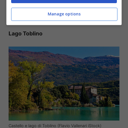
percorsi da seguire per raccogliere
funghi
Manage options
e
castagne
.
Lago Toblino
Castello e lago di Toblino (Flavio Vallenari iStock)