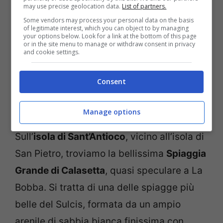
may use precise geolocation data.
List of partners.
Some vendors may process your personal data on the basis
of legitimate interest, which you can object to by managing
your options below. Look for a link at the bottom of this page
or in the site menu to manage or withdraw consent in privacy
and cookie settings.
Consent
Spiaggia Grande di Calasetta, Isola di Sant’Antioco
(TripAdvisor)
Manage options
Sull’
isola di Sant’Antioco
, vicino all’isola di
San Pietro, troviamo la bellissima
Spiaggia
Grande di Calasetta
, quasi speculare a La
Bobba. Si tratta di una delle spiagge più
belle del Sulcis, formata da un ampio
arenile di sabbia bianca finissima con