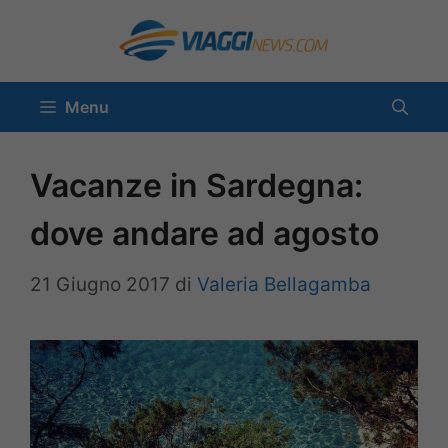
Vai
al
contenuto
Menu
Vacanze in Sardegna:
dove andare ad agosto
21 Giugno 2017
di
Valeria Bellagamba