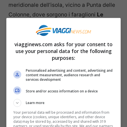
meridionale dell’isola, vicino a Punta delle
Colonne, dove sorgono i faraglioni
Le
Colonne di Carloforte
. La spiaggia è
sabbiosa, con la vegetazione mediterranea
che arriva fino sull’arenile. Il mare è
viagginews.com asks for your consent to
use your personal data for the following
limpidissimo con acque turchesi e blu, e
purposes:
fondale basso. L’isola di San Pietro offre
Personalised advertising and content, advertising and
coste rocciose con paesaggi spettacolari.
content measurement, audience research and
services development
Spiaggia Grande di Calasetta
Store and/or access information on a device
Learn more
Your personal data will be processed and information from
your device (cookies, unique identifiers, and other device
data) may be stored by, accessed by and shared with 319
partners, or used specifically by this site. We and our partners