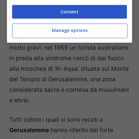
allertare le forze dell’ordine).
Consent
Le conseguenze di queste visioni mistiche
Manage options
e allucinatorie possono anche essere
molto gravi: nel 1969 un turista australiano
in preda alla sindrome cercò di dar fuoco
alla moschea di ‘Al-Aqsa’ situata sul Monte
del Tempio di Gerusalemme, una zona
considerata sacra e contesa da musulmani
e ebrei.
Tutti coloro i quali si sono recati a
Gerusalemme
hanno riferito del forte