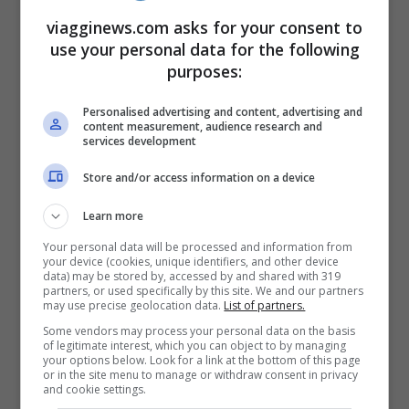
dalla sindrome si sentono dei profeti e dei
viagginews.com asks for your consent to
use your personal data for the following
santi. Il Dr. Bar-El ha poi evidenziato i
purposes:
soggetti che hanno una vera e propria
Personalised advertising and content, advertising and
fissa culturale per Gerusalemme
e coloro i
content measurement, audience research and
services development
quali una volta giunti iniziano a
Store and/or access information on a device
manifestare dei sintomi psicotici: come
lavarsi ossessivamente le mani, ansia e
Learn more
nervosismo, seguire processioni, recitare
Your personal data will be processed and information from
your device (cookies, unique identifiers, and other device
salmi, creare sermoni e volersi staccare
data) may be stored by, accessed by and shared with 319
partners, or used specifically by this site. We and our partners
dal gruppo per continuare il giro culturale
may use precise geolocation data.
List of partners.
Some vendors may process your personal data on the basis
da soli (le guide turistiche a conoscenza
of legitimate interest, which you can object to by managing
your options below. Look for a link at the bottom of this page
della possibilità di questa sindrome,
or in the site menu to manage or withdraw consent in privacy
and cookie settings.
quando qualcuno vuole staccarsi devono