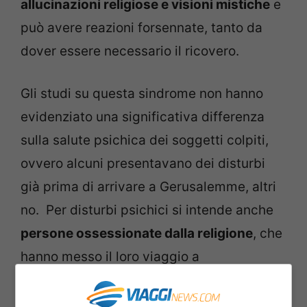
allucinazioni religiose e visioni mistiche
e
può avere reazioni forsennate, tanto da
dover essere necessario il ricovero.
Gli studi su questa sindrome non hanno
evidenziato una significativa differenza
sulla salute psichica dei soggetti colpiti,
ovvero alcuni presentavano dei disturbi
già prima di arrivare a Gerusalemme, altri
no. Per disturbi psichici si intende anche
persone ossessionate dalla religione
, che
hanno messo il loro viaggio a
Gerusalemme come evento centrale e
funzionale per la loro missione. Affetti