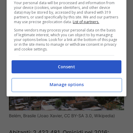
Your personal data will be processed and information from
your device (cookies, unique identifiers, and other device
data) may be stored by, accessed by and shared with 319
11. Belém, Stato del Pará, Brasile
partners, or used specifically by this site. We and our partners
may use precise geolocation data.
List of partners.
Some vendors may process your personal data on the basis
of legitimate interest, which you can object to by managing
your options below. Look for a link at the bottom of this page
or in the site menu to manage or withdraw consent in privacy
and cookie settings.
Consent
Manage options
Belém, Brasile (Joao Xavier, CC BY-SA 3.0, Wikipedia)
Abitanti: 2.422.481. Omicidi nel 2016: