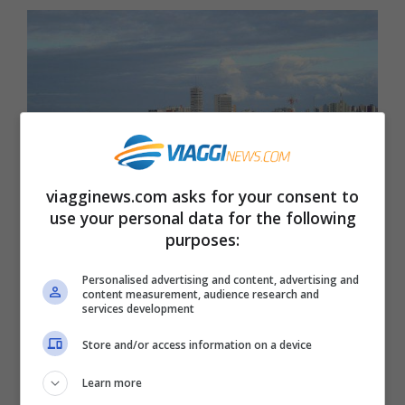
viagginews.com asks for your consent to
use your personal data for the following
purposes:
Personalised advertising and content, advertising and
Aracaju, Brasile (LeRoc – Flickr, CC BY-SA 2.0, Wikipedia)
content measurement, audience research and
services development
Abitanti: 938.550. Omicidi nel 2016: 589.
Store and/or access information on a device
Tasso di 62,76 omicidi ogni 100.000
Learn more
residenti.