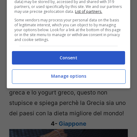
data) may be stored by, accessed by and shared with 319
partners, or used specifically by this site. We and our partners
valori nutrizionali legati ai prodotti che si
may use precise geolocation data.
List of partners.
mangiano di più in questo paese sono
Some vendors may process your personal data on the basis
of legitimate interest, which you can object to by managing
molto elevati, soprattutto di Omega-3. Gli
your options below. Look for a link at the bottom of this page
or in the site menu to manage or withdraw consent in privacy
and cookie settings.
ingredienti chiave della dieta greca poi
sono molto popolari come ceci, peperoni e
Consent
sardine. Inoltre si consuma molta poca
carne riducendo così il consumo di grassi
Manage options
saturi. Del resto i piatti tipici sono l’insalata
greca e lo yogurt greco, questo non
stupisce e spiega perchè la Grecia sia uno
dei paesi con la dieta migliore del mondo!
4-
Giappone