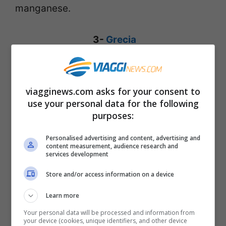
manganese.
3-
Grecia
viagginews.com asks for your consent to
use your personal data for the following
purposes:
Personalised advertising and content, advertising and
content measurement, audience research and
services development
Store and/or access information on a device
Learn more
La dieta tradizionale greca è una delle più
Your personal data will be processed and information from
your device (cookies, unique identifiers, and other device
studiate e approfondite del mondo. I suoi