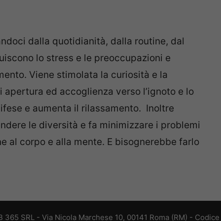
doci dalla quotidianità, dalla routine, dal
nuiscono lo stress e le preoccupazioni e
ento. Viene stimolata la curiosità e la
di apertura ed accoglienza verso l’ignoto e lo
ifese e aumenta il rilassamento. Inoltre
ndere le diversità e fa minimizzare i problemi
e al corpo e alla mente. E bisognerebbe farlo
 365 SRL - Via Nicola Marchese 10, 00141 Roma (RM) - Codice F