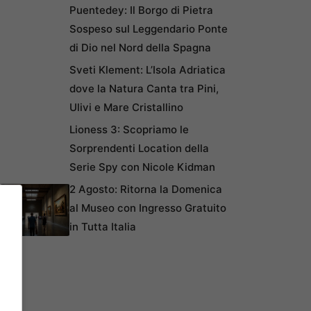
Puentedey: Il Borgo di Pietra
Sospeso sul Leggendario Ponte
di Dio nel Nord della Spagna
Sveti Klement: L’Isola Adriatica
dove la Natura Canta tra Pini,
Ulivi e Mare Cristallino
Lioness 3: Scopriamo le
Sorprendenti Location della
Serie Spy con Nicole Kidman
2 Agosto: Ritorna la Domenica
al Museo con Ingresso Gratuito
in Tutta Italia