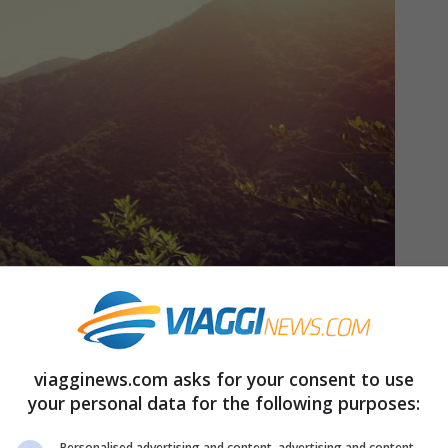
viagginews.com asks for your consent to use
tro prossimo
viaggio
? Adorate
viaggiare
?
your personal data for the following purposes:
ni non avete dubbi e scrivete ‘viaggiare’?
Personalised advertising and content, advertising and content