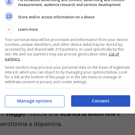
piace farlo e l’hanno scoperta alcuni
measurement, audience research and services development
 comprendere la complessa psicologia umana.
Store and/or access information on a device
Learn more
ntifica del perché piace il mare
e anche della
Your personal data will be processed and information from your device
ta passione per i viaggi che appena tornate da
(cookies, unique identifiers, and other device data) may be stored by,
accessed by and shared with 319 partners, or used specifically by this
e un altro (
qui i 10 sintomi per capire se ne
site. We and our partners may use precise geolocation data.
List of
partners.
giare lo fa per un motivo semplice, ma
Some vendors may process your personal data on the basis of legitimate
interest, which you can object to by managing your options below. Look
for a link at the bottom of this page or in the site menu to manage or
withdraw consent in privacy and cookie settings.
durante un
viaggio
, a partire dalla sua
Manage options
Consent
ll’attesa della partenza, aumentino i
 il
viaggio
rilascia una
scarica di endorfine
e
di serotonina e dopamina.