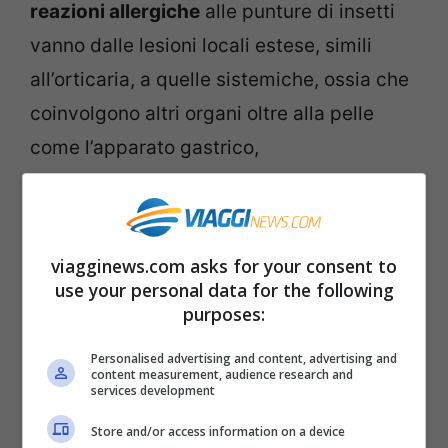
reazioni allergiche
alle punture di insetti
vanno dalle lesioni locali estese, simili
all’orticaria, a quelle sistemiche, ossia che
coinvolgono altri organi oltre alla pelle
come l’apparato gastrico,
cardiocircolatorio e respiratorio, con vari
gradi di gravità fino ad arrivare allo shock
anafilattico.
viagginews.com asks for your consent to
use your personal data for the following
Particolarmente esposti al rischio sono
i
purposes:
bambini e gli anziani.
Esiste la possibilità
Personalised advertising and content, advertising and
content measurement, audience research and
tramite vaccino di aumentare le proprie
services development
difese auto-immunitarie modulando la
Store and/or access information on a device