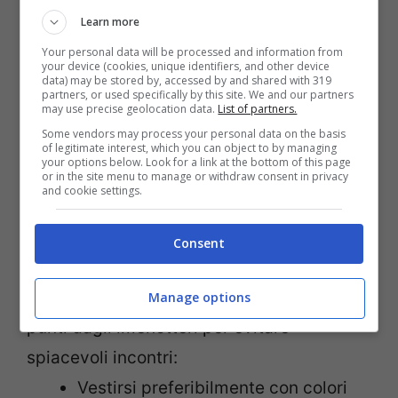
risposta nei soggetti allergici,
Learn more
proteggendoli dalle reazioni dovute a
Your personal data will be processed and information from
successive punture. Chi deve fare il
your device (cookies, unique identifiers, and other device
data) may be stored by, accessed by and shared with 319
vaccino? Tutti i bambini e gli adolescenti
partners, or used specifically by this site. We and our partners
may use precise geolocation data.
List of partners.
che hanno avuto una reazione allergica di
Some vendors may process your personal data on the basis
of legitimate interest, which you can object to by managing
tipo sistemico; negli altri casi la scelta va
your options below. Look for a link at the bottom of this page
or in the site menu to manage or withdraw consent in privacy
valutata caso per caso.
and cookie settings.
Intanto alcuni
consigli utili
della Società
Consent
Italiana di Allergologia e Immunologia
Pediatrica per ridurre il rischio di essere
Manage options
punti dagli imenotteri per evitare
spiacevoli incontri:
Vestirsi preferibilmente con colori