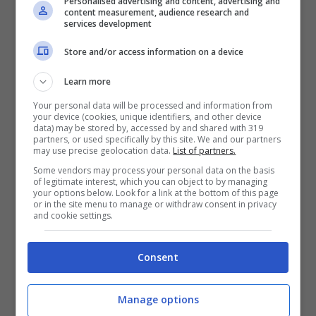
Personalised advertising and content, advertising and
content measurement, audience research and
services development
La connessione internet in campeggio è
Store and/or access information on a device
poi particolarmente utile quando le
strutture si trovano in mezzo alla natura,
Learn more
lontane dai centri urbani, in luoghi dove
Your personal data will be processed and information from
your device (cookies, unique identifiers, and other device
spesso gli smartphone rischiano di non
data) may be stored by, accessed by and shared with 319
partners, or used specifically by this site. We and our partners
avere campo.
may use precise geolocation data.
List of partners.
Some vendors may process your personal data on the basis
of legitimate interest, which you can object to by managing
your options below. Look for a link at the bottom of this page
Sempre più campeggi, pertanto, offrono
or in the site menu to manage or withdraw consent in privacy
and cookie settings.
un servizio di
connessione wi-fi
alla rete
internet spesso in tutta l’aerea del
Consent
camping. Molto importante, comunque, è
la qualità della connessione. E’ importante
Manage options
informarsi prima di prenotare la vostra