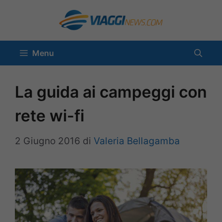
Vai
al
contenuto
Menu
La guida ai campeggi con
rete wi-fi
2 Giugno 2016
di
Valeria Bellagamba