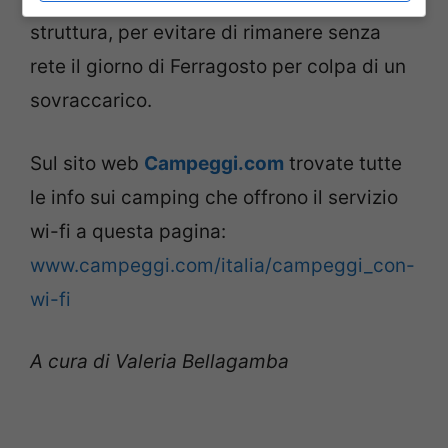
struttura, per evitare di rimanere senza
rete il giorno di Ferragosto per colpa di un
sovraccarico.
Sul sito web
Campeggi.com
trovate tutte
le info sui camping che offrono il servizio
wi-fi a questa pagina:
www.campeggi.com/italia/campeggi_con-
wi-fi
A cura di Valeria Bellagamba