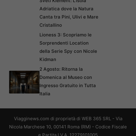
Sveti Klement: L’Isola
Adriatica dove la Natura
Canta tra Pini, Ulivi e Mare
Cristallino
Lioness 3: Scopriamo le
Sorprendenti Location
della Serie Spy con Nicole
Kidman
2 Agosto: Ritorna la
Domenica al Museo con
Ingresso Gratuito in Tutta
Italia
Viagginews.com di proprietà di WEB 365 SRL - Via
Nicola Marchese 10, 00141 Roma (RM) - Codice Fiscale
e Partita I.V.A. 12279101005