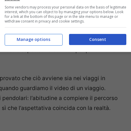
he quando si effettua un percorso diverso la
Some vendors may process your personal data on the basis of legitimate
interest, which you can object to by managing your options below. Look
for a link at the bottom of this page or in the site menu to manage or
withdraw consent in privacy and cookie settings.
data la smania di arrivare ci porta a
Manage options
Consent
 allunga, al contrario al ritorno ci attestiamo
e nostre aspettative ed il tempo quindi non si
 provato che ciò avviene sia nei viaggi in
o quando guardiamo il video di un viaggio.
i pendolari: l’abitudine a compiere il percorso
 sì che l’aspettativa coincida con la realtà.