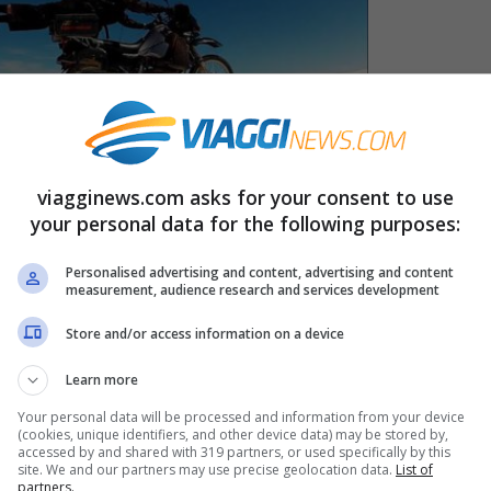
viagginews.com asks for your consent to use
 A tutti sarà capitato di avere la sensazione
your personal data for the following purposes:
sia più breve del viaggio dell’andata.
Sia che
Personalised advertising and content, advertising and content
si tratti di un weekend fuori potya. Ma perché il
measurement, audience research and services development
Strada imparata meglio? Nient’affatto! Per gli
Store and/or access information on a device
la mente.
Learn more
Your personal data will be processed and information from your device
ct’
ossia ‘effetto da viaggio di ritorno’ che fa
(cookies, unique identifiers, and other device data) may be stored by,
accessed by and shared with 319 partners, or used specifically by this
 il 22%, sebbene la distanza ed il tempo
site. We and our partners may use precise geolocation data.
List of
partners.