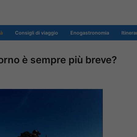
tà
Consigli di viaggio
Enogastronomia
Itinera
itorno è sempre più breve?