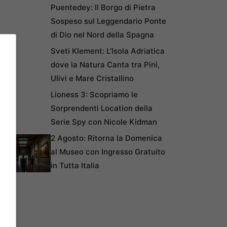
Puentedey: Il Borgo di Pietra
Sospeso sul Leggendario Ponte
di Dio nel Nord della Spagna
Sveti Klement: L’Isola Adriatica
dove la Natura Canta tra Pini,
Ulivi e Mare Cristallino
Lioness 3: Scopriamo le
Sorprendenti Location della
Serie Spy con Nicole Kidman
2 Agosto: Ritorna la Domenica
al Museo con Ingresso Gratuito
in Tutta Italia