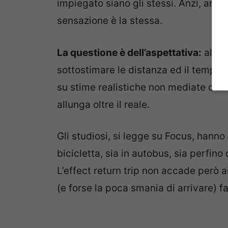
impiegato siano gli stessi. Anzi, anc
sensazione è la stessa.
La questione è dell’aspettativa:
all’an
sottostimare le distanza ed il tempo si
su stime realistiche non mediate dall
allunga oltre il reale.
Gli studiosi, si legge su Focus, hanno
bicicletta, sia in autobus, sia perfin
L’effect return trip non accade però a
(e forse la poca smania di arrivare) fa