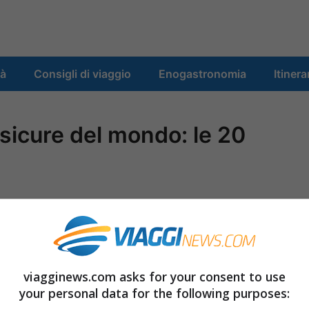
tà
Consigli di viaggio
Enogastronomia
Itinera
sicure del mondo: le 20
viagginews.com asks for your consent to use
your personal data for the following purposes: