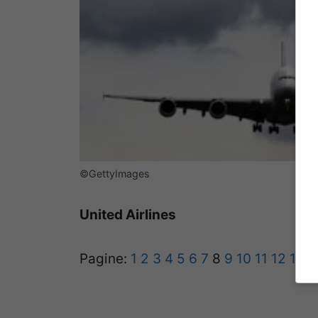
©GettyImages
United Airlines
Pagine:
1
2
3
4
5
6
7
8
9
10
11
12
13
1