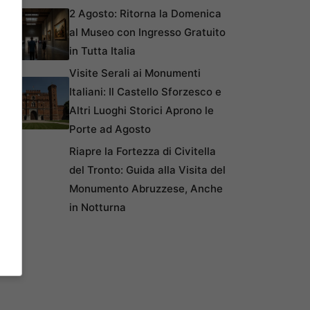
2 Agosto: Ritorna la Domenica
al Museo con Ingresso Gratuito
in Tutta Italia
Visite Serali ai Monumenti
Italiani: Il Castello Sforzesco e
Altri Luoghi Storici Aprono le
Porte ad Agosto
Riapre la Fortezza di Civitella
del Tronto: Guida alla Visita del
Monumento Abruzzese, Anche
in Notturna