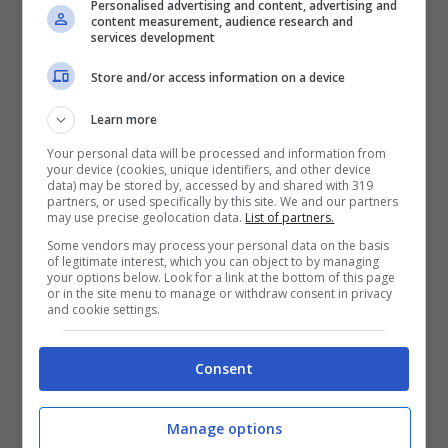
Personalised advertising and content, advertising and
Articoli recenti
content measurement, audience research and
Napoli tra le Top 10 Città
services development
Mondiali per il Workcation
Store and/or access information on a device
2026: Cultura, Cibo e
Trasporti Efficiente la
Learn more
Rendono la Favorita
Your personal data will be processed and information from
your device (cookies, unique identifiers, and other device
Italiana
data) may be stored by, accessed by and shared with 319
partners, or used specifically by this site. We and our partners
Puentedey: Il Borgo di
may use precise geolocation data.
List of partners.
Pietra Sospeso sul
Some vendors may process your personal data on the basis
Leggendario Ponte di Dio
of legitimate interest, which you can object to by managing
your options below. Look for a link at the bottom of this page
nel Nord della Spagna
or in the site menu to manage or withdraw consent in privacy
and cookie settings.
Sveti Klement: L’Isola
Adriatica dove la Natura
Consent
Canta tra Pini, Ulivi e Mare
Cristallino
Manage options
Lioness 3: Scopriamo le