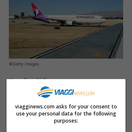
©Getty Images
Hawaiian Airlines
Pagine:
1
2
3
4
5
6
7
8
9
10
11
12
13
14
15
viagginews.com asks for your consent to
16
17
use your personal data for the following
purposes: