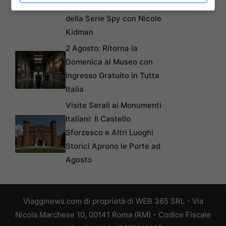
Sorprendenti Location
della Serie Spy con Nicole
Kidman
2 Agosto: Ritorna la
Domenica al Museo con
Ingresso Gratuito in Tutta
Italia
Visite Serali ai Monumenti
Italiani: Il Castello
Sforzesco e Altri Luoghi
Storici Aprono le Porte ad
Agosto
Viagginews.com di proprietà di WEB 365 SRL - Via
Nicola Marchese 10, 00141 Roma (RM) - Codice Fiscale