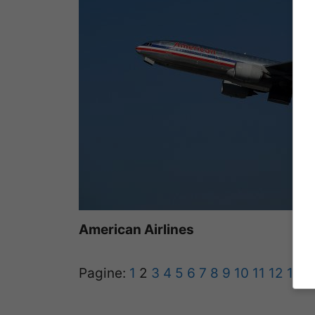
American Airlines
Pagine:
1
2
3
4
5
6
7
8
9
10
11
12
13
1