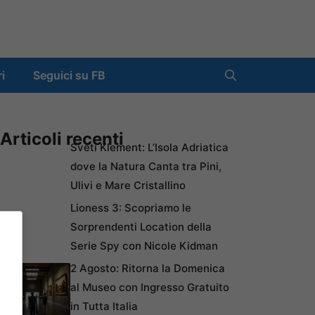
ri
Seguici su FB
Articoli recenti
Sveti Klement: L’Isola Adriatica
dove la Natura Canta tra Pini,
Ulivi e Mare Cristallino
Lioness 3: Scopriamo le
Sorprendenti Location della
Serie Spy con Nicole Kidman
2 Agosto: Ritorna la Domenica
al Museo con Ingresso Gratuito
in Tutta Italia