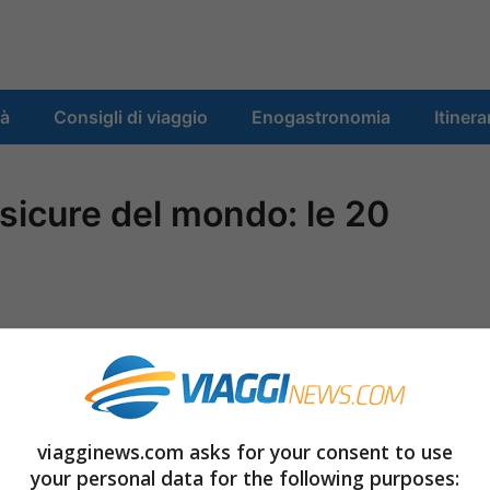
tà
Consigli di viaggio
Enogastronomia
Itinera
sicure del mondo: le 20
viagginews.com asks for your consent to use
your personal data for the following purposes: