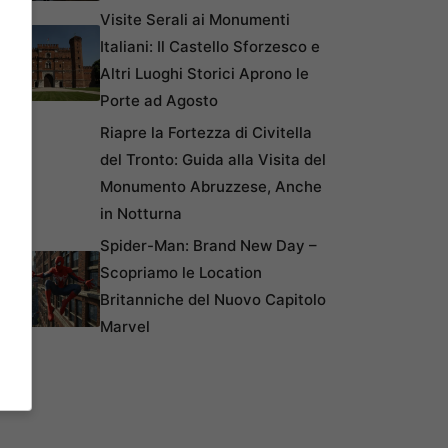
Visite Serali ai Monumenti
Italiani: Il Castello Sforzesco e
Altri Luoghi Storici Aprono le
Porte ad Agosto
Riapre la Fortezza di Civitella
del Tronto: Guida alla Visita del
Monumento Abruzzese, Anche
in Notturna
Spider-Man: Brand New Day –
Scopriamo le Location
Britanniche del Nuovo Capitolo
Marvel