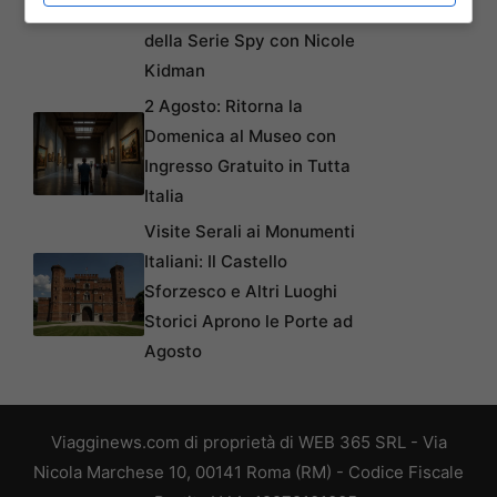
Sorprendenti Location
della Serie Spy con Nicole
Kidman
2 Agosto: Ritorna la
Domenica al Museo con
Ingresso Gratuito in Tutta
Italia
Visite Serali ai Monumenti
Italiani: Il Castello
Sforzesco e Altri Luoghi
Storici Aprono le Porte ad
Agosto
Viagginews.com di proprietà di WEB 365 SRL - Via
Nicola Marchese 10, 00141 Roma (RM) - Codice Fiscale