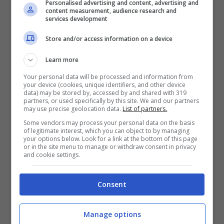
Personalised advertising and content, advertising and
Articoli recenti
content measurement, audience research and
Napoli tra le Top 10 Città
services development
Mondiali per il Workcation
Store and/or access information on a device
2026: Cultura, Cibo e
Trasporti Efficiente la
Learn more
Rendono la Favorita
Your personal data will be processed and information from
your device (cookies, unique identifiers, and other device
Italiana
data) may be stored by, accessed by and shared with 319
partners, or used specifically by this site. We and our partners
Puentedey: Il Borgo di
may use precise geolocation data.
List of partners.
Pietra Sospeso sul
Some vendors may process your personal data on the basis
Leggendario Ponte di Dio
of legitimate interest, which you can object to by managing
your options below. Look for a link at the bottom of this page
nel Nord della Spagna
or in the site menu to manage or withdraw consent in privacy
and cookie settings.
Sveti Klement: L’Isola
Adriatica dove la Natura
Consent
Canta tra Pini, Ulivi e Mare
Cristallino
Manage options
Lioness 3: Scopriamo le