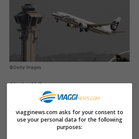
©Getty Images
Alaska Airlines
Pagine:
1
2
3
4
5
6
7
8
9
10
11
12
13
14
15
viagginews.com asks for your consent to
16
17
use your personal data for the following
purposes: