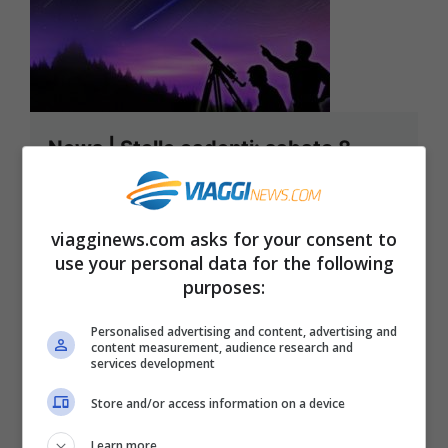
News | Stelle cadenti: sabato 8
Ottobre saranno migliaia
PIOGGIA DI STELLE DAL CIELO NELLA
viagginews.com asks for your consent to
NOTTE DI SABATO 8 OTTOBRE \ ROMA
use your personal data for the following
purposes:
– Discoteca, ristorante, pub… no ...
Leggi tutto
Personalised advertising and content, advertising and
content measurement, audience research and
services development
7 Ottobre 2011
Store and/or access information on a device
Learn more