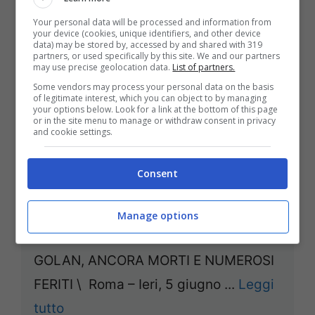
Your personal data will be processed and information from
your device (cookies, unique identifiers, and other device
data) may be stored by, accessed by and shared with 319
partners, or used specifically by this site. We and our partners
may use precise geolocation data.
List of partners.
Some vendors may process your personal data on the basis
of legitimate interest, which you can object to by managing
your options below. Look for a link at the bottom of this page
or in the site menu to manage or withdraw consent in privacy
and cookie settings.
Consent
News | Siria: morti e feriti sulle
alture del Golan
Manage options
SCONTI NELLE ZONE DI CONFINE DEL
GOLAN, ANCORA MORTI E NUMEROSI
FERITI \ Roma – Ieri, 5 giugno ...
Leggi
tutto