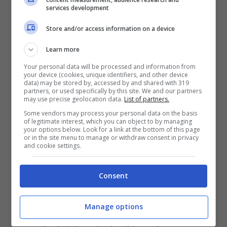
abbinata al gioco. Dunque, da martedì …
services development
Leggi tutto
Store and/or access information on a device
SuperEnalotto Lotto 10eLotto
Learn more
Simbolotto 25 marzo 2021:
Your personal data will be processed and information from
your device (cookies, unique identifiers, and other device
diretta vincite
data) may be stored by, accessed by and shared with 319
partners, or used specifically by this site. We and our partners
may use precise geolocation data.
List of partners.
25 Marzo 2021
di
Gabriele M.
Some vendors may process your personal data on the basis
of legitimate interest, which you can object to by managing
your options below. Look for a link at the bottom of this page
or in the site menu to manage or withdraw consent in privacy
Appuntamento del giovedì sera con
and cookie settings.
SuperEnalotto, Lotto e 10eLotto in diretta
Consent
dalle ore 20.00: verifica le vincite delle
estrazioni del 25 marzo. Secondo
Manage options
appuntamento della settimana oggi con le