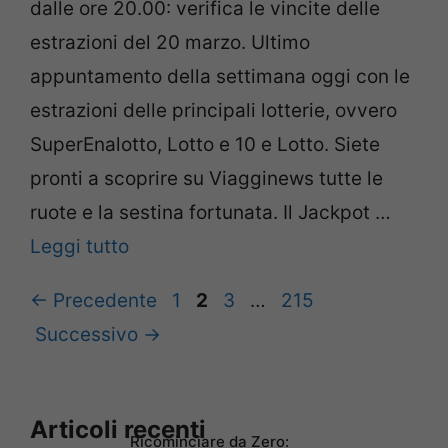
dalle ore 20.00: verifica le vincite delle
estrazioni del 20 marzo. Ultimo
appuntamento della settimana oggi con le
estrazioni delle principali lotterie, ovvero
SuperEnalotto, Lotto e 10 e Lotto. Siete
pronti a scoprire su Viagginews tutte le
ruote e la sestina fortunata. Il Jackpot …
Leggi tutto
Pagina
Pagina
Pagina
Pagina
←
Precedente
1
2
3
…
215
Successivo
→
Articoli recenti
Ricominciare da Zero: