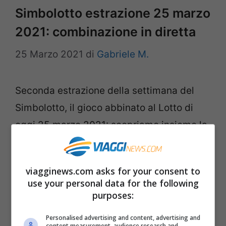
Simbolotto estrazione 25 marzo
2021: combinazione in diretta
25 Marzo 2021
di
Gabriele M.
Seconda estrazione della settimana del
Simbolotto, il gioco abbinato al Lotto di
oggi 25 marzo 2021: scopriamo insieme la
combinazione in diretta. Secondo
appuntamento settimanale quello di oggi
viagginews.com asks for your consent to
25 marzo per Simbolotto, il gioco dove a
use your personal data for the following
ogni numero è abbinato un simbolo. Ogni
purposes:
mese, come noto, cambia la ruota
Personalised advertising and content, advertising and
content measurement, audience research and