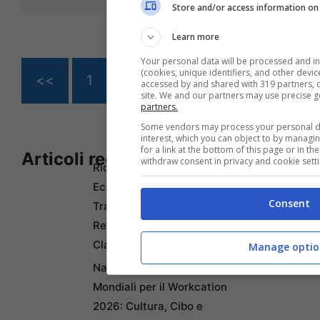
Store and/or access information on 
Learn more
Your personal data will be processed and i
(cookies, unique identifiers, and other devi
<<
1
…
156
157
158
accessed by and shared with 319 partners, or
site. We and our partners may use precise 
partners.
Some vendors may process your personal dat
interest, which you can object to by managi
for a link at the bottom of this page or in t
Articoli recenti
withdraw consent in privacy and cookie setti
Ricominciare da Zero:
Ecco i 10 Paesi Migliori per
Consent
Trasferirsi e Lavorare da
Remoto secondo la Nuova
Classifica
Manage optio
Napoli tra le Top 10 Città
Mondiali per il Workcation
2026: Cultura, Cibo e