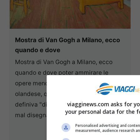
Mostra di Van Gogh a Milano, ecco
quando e dove
Mostra di Van Gogh a Milano, ecco
quando e dove poter ammirare le
opere meno famose del genio
olandese, quelle che lo stesso autore
viagginews.com asks for yo
definiva "disordinate, mal dipinte e
your personal data for the f
mal disegnate, povere di colore".
Personalised advertising and conten
measurement, audience research an
17 Settembre 2014