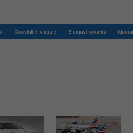
tà
Consigli di viaggio
Enogastronomia
Itinera