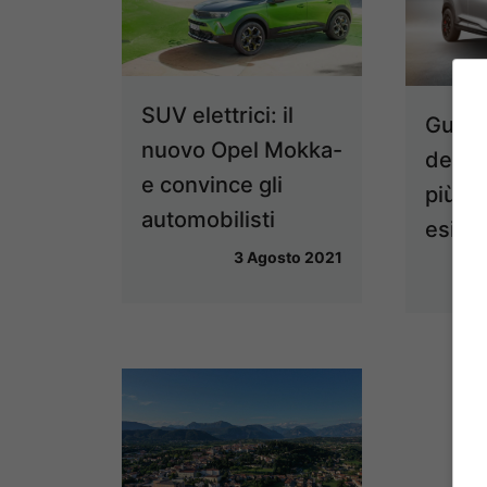
SUV elettrici: il
Guida 
nuovo Opel Mokka-
del m
e convince gli
più ad
automobilisti
esige
3 Agosto 2021