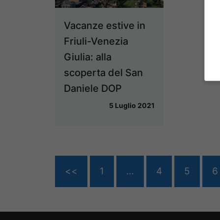
Vacanze estive in
Friuli-Venezia
Giulia: alla
scoperta del San
Daniele DOP
5 Luglio 2021
<<
1
…
4
5
6