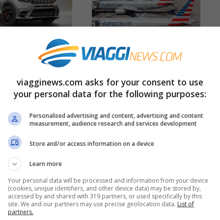
alla scelta
Viaggio negli USA?
odello di auto
Per i turisti niente
viagginews.com asks for your consent to use
atto alle tue
più visto, basta
your personal data for the following purposes:
nze
richiedere l’ESTA
Personalised advertising and content, advertising and content
20 Luglio 2021
measurement, audience research and services development
13 Luglio 2021
Store and/or access information on a device
Learn more
Your personal data will be processed and information from your device
(cookies, unique identifiers, and other device data) may be stored by,
accessed by and shared with 319 partners, or used specifically by this
site. We and our partners may use precise geolocation data.
List of
partners.