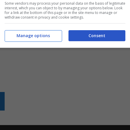
Some vendors may process your personal data on the basis of legitimate
interest, which you can object to by managing your options below. Look
for a link at the bottom of this page or in the site menu to manage or
withdraw consent in privacy and cookie settings.
Manage options
Consent