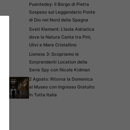
Puentedey: Il Borgo di Pietra
Sospeso sul Leggendario Ponte
di Dio nel Nord della Spagna
Sveti Klement: L’Isola Adriatica
dove la Natura Canta tra Pini,
Ulivi e Mare Cristallino
Lioness 3: Scopriamo le
Sorprendenti Location della
Serie Spy con Nicole Kidman
2 Agosto: Ritorna la Domenica
al Museo con Ingresso Gratuito
in Tutta Italia