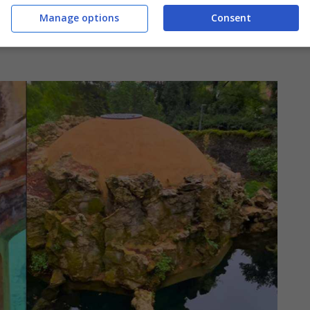
etto si trova in una struttura complessa che
Manage options
Consent
n un grande e incantevole parco e un podere