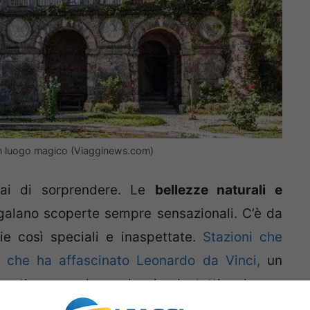
 un luogo magico (Viagginews.com)
ai di sorprendere. Le
bellezze naturali e
egalano scoperte sempre sensazionali. C’è da
ie così speciali e inaspettate.
Stazioni che
che ha affascinato Leonardo da Vinci,
un
ntinuare a lungo lasciando tutti a bocca