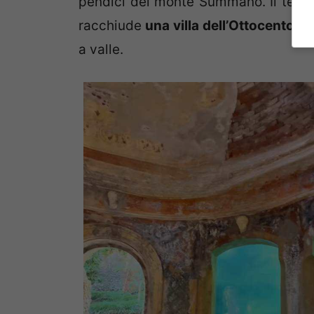
pendici del monte Summano. Il tempi
racchiude
una villa dell’Ottocento
co
a valle.