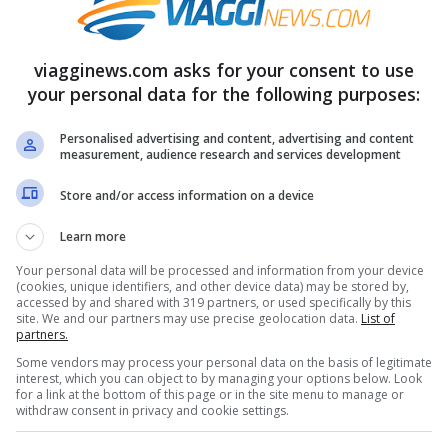
iù o meno nascoste. Prendiamo per esempio il
viagginews.com asks for your consent to use
capire perché questa sia tra le regioni più
your personal data for the following purposes:
re città bellissime come Verona dove si trova il
Personalised advertising and content, advertising and content
measurement, audience research and services development
iti, il parco divertimenti più grande d’Italia e
 provincia di Vicenza, poi, si può visitare
Store and/or access information on a device
più di 150 anni fa.
Learn more
Your personal data will be processed and information from your device
(cookies, unique identifiers, and other device data) may be stored by,
Parco Rossi vicino Vicenza
accessed by and shared with 319 partners, or used specifically by this
site. We and our partners may use precise geolocation data.
List of
partners.
rno un grande acquario a parete, questa la
Some vendors may process your personal data on the basis of legitimate
interest, which you can object to by managing your options below. Look
si di Santorso (a 30 minuti di macchina da
for a link at the bottom of this page or in the site menu to manage or
withdraw consent in privacy and cookie settings.
estivo in un giardino romantico situato alle