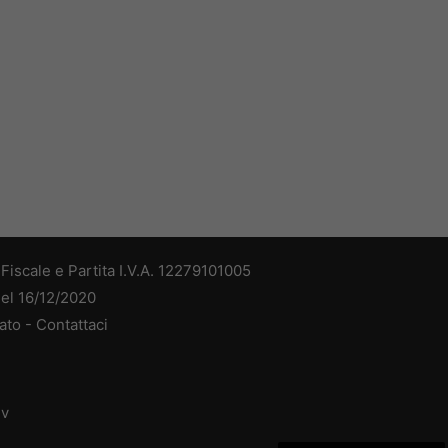
iscale e Partita I.V.A. 12279101005
del 16/12/2020
ato -
Contattaci
dv