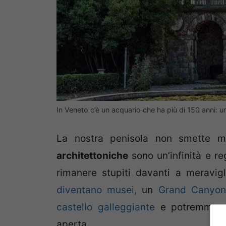
In Veneto c’è un acquario che ha più di 150 anni:
La nostra penisola non smette m
architettoniche
sono un’infinità e r
rimanere stupiti davanti a meravigl
diventano musei,
un
Grand Canyon 
castello galleggiante
e potremmo co
aperta.