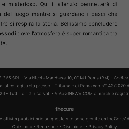
 e misterioso. Qui il silenzio permetterà di
tà del luogo mentre si guardano i pesci che
e si respira la storia. Bellissimo concludere
tassodi
dove l’atmosfera è super romantica tra
ta.
 365 SRL - Via Nicola Marchese 10, 00141 Roma (RM) - Codice F
alistica registrata presso il Tribunale di Roma con n°143/2020 
 - Tutti i diritti riservati - VIAGGINEWS.COM è marchio registr
e attività pubblicitarie su questo sito sono gestite da theCoreA
Chi siamo
-
Redazione
-
Disclaimer
-
Privacy Policy