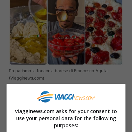
Prepariamo la focaccia barese di Francesco Aquila
(Viagginews.com)
INGREDIENTI
viagginews.com asks for your consent to
700 ml di acqua
use your personal data for the following
25 grami di lievito di birra
purposes: