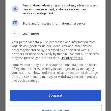
un cucchiaino di zucchero
Personalised advertising and content, advertising and
650 grammi di farina 00
content measurement, audience research and
services development
500 grammi di semola
Store and/or access information on a device
250 grammi di patate bollite
Learn more
16 grammi di sale
Your personal data will be processed and information from
80 ml di olio evo
your device (cookies, unique identifiers, and other device
data) may be stored by, accessed by and shared with 319
pomodorini ciliegino
partners, or used specifically by this site. We and our partners
may use precise geolocation data.
List of partners.
origano
Some vendors may process your personal data on the basis
olive verdi o nere.
of legitimate interest, which you can object to by managing
your options below. Look for a link at the bottom of this page
or in the site menu to manage or withdraw consent in privacy
and cookie settings.
Consent
Manage options