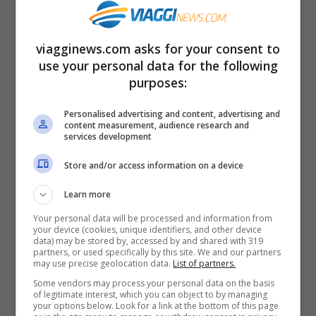
aspettarsi davvero (credit: IG @chocostorytorino) –
viagginews.com
viagginews.com asks for your consent to
use your personal data for the following
Il percorso parte dalle origini
– sì, si parla
purposes:
delle civiltà che per prime hanno
Personalised advertising and content, advertising and
trasformato i semi di cacao in qualcosa di
content measurement, audience research and
services development
prezioso – e procede come un viaggio nel
Store and/or access information on a device
tempo fino alla Torino che, oggi, del
gianduiotto ha fatto quasi una bandiera.
Learn more
Tutto è pensato per essere toccato,
Your personal data will be processed and information from
your device (cookies, unique identifiers, and other device
esplorato, ascoltato. Le postazioni
data) may be stored by, accessed by and shared with 319
partners, or used specifically by this site. We and our partners
interattive sono quel tipo di dettaglio che
may use precise geolocation data.
List of partners.
Some vendors may process your personal data on the basis
fa brillare gli occhi ai bambini, ma vi
of legitimate interest, which you can object to by managing
your options below. Look for a link at the bottom of this page
assicuriamo che funziona anche sugli