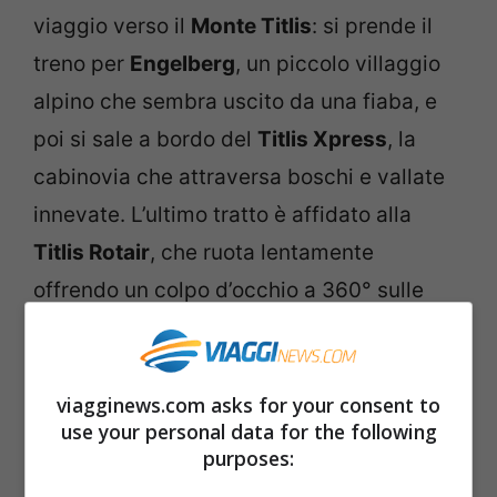
viaggio verso il
Monte Titlis
: si prende il
treno per
Engelberg
, un piccolo villaggio
alpino che sembra uscito da una fiaba, e
poi si sale a bordo del
Titlis Xpress
, la
cabinovia che attraversa boschi e vallate
innevate. L’ultimo tratto è affidato alla
Titlis Rotair
, che ruota lentamente
offrendo un colpo d’occhio a 360° sulle
Alpi e sul ghiacciaio, fino a raggiungere un
mondo di ghiaccio dove, poco più in
basso, si apre la celebre
Glacier Cave
.
viagginews.com asks for your consent to
use your personal data for the following
purposes: