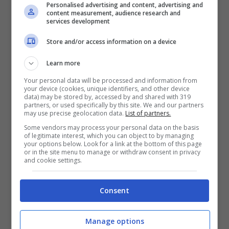
Personalised advertising and content, advertising and
content measurement, audience research and
services development
Store and/or access information on a device
Learn more
Your personal data will be processed and information from
your device (cookies, unique identifiers, and other device
data) may be stored by, accessed by and shared with 319
partners, or used specifically by this site. We and our partners
Come arrivare al Monte Titlis, cosa vedere e perché ne
may use precise geolocation data.
List of partners.
vale la pena (credit: titlis.ch) – viagginews.com
Some vendors may process your personal data on the basis
of legitimate interest, which you can object to by managing
your options below. Look for a link at the bottom of this page
or in the site menu to manage or withdraw consent in privacy
In cima, il tempo sembra rallentare. Ci si
and cookie settings.
ritrova sospesi tra cielo e neve, circondati
da panorami che cambiano a ogni respiro.
Consent
Chi ama sciare trova piste perfettamente
Manage options
battute, impianti moderni e la possibilità di