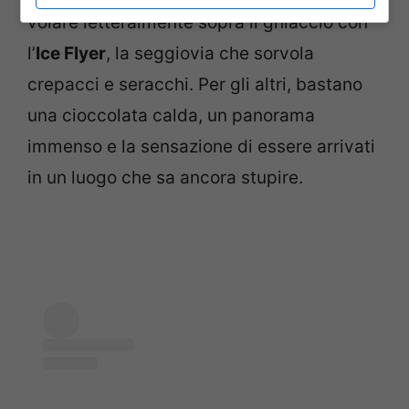
volare letteralmente sopra il ghiaccio con
l’
Ice Flyer
, la seggiovia che sorvola
crepacci e seracchi. Per gli altri, bastano
una cioccolata calda, un panorama
immenso e la sensazione di essere arrivati
in un luogo che sa ancora stupire.