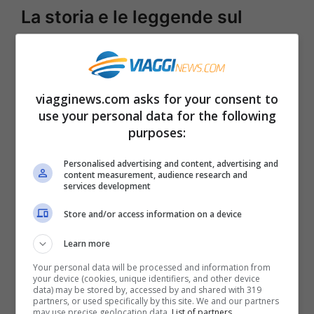
La storia e le leggende sul
Castello di Arco
La storia di questo maniero inizia nel
viagginews.com asks for your consent to
Medioevo, quando la famiglia d’Arco
use your personal data for the following
decise di costruire una fortezza che
purposes:
potesse consentirle di
difendersi dalle
Personalised advertising and content, advertising and
content measurement, audience research and
costanti scorribande di briganti e
services development
invasori,
in quel periodo decisamente
Store and/or access information on a device
frequenti. La caduta dell’Impero Romano
Learn more
d’Occidente aprì infatti ad un’epoca in cui
Your personal data will be processed and information from
mancava spesso e volentieri un potere
your device (cookies, unique identifiers, and other device
data) may be stored by, accessed by and shared with 319
centrale in grado di difendere le varie zone
partners, or used specifically by this site. We and our partners
may use precise geolocation data.
List of partners.