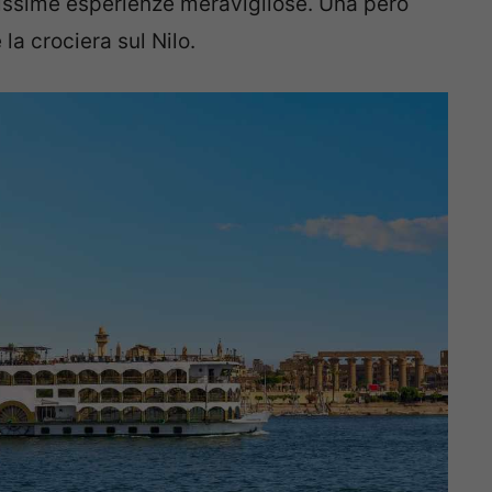
issime esperienze meravigliose. Una però
a crociera sul Nilo.