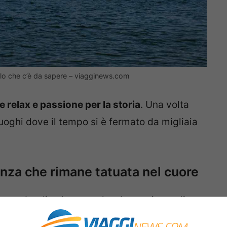
uello che c’è da sapere – viagginews.com
e relax e passione per la storia
. Una volta
 luoghi dove il tempo si è fermato da migliaia
enza che rimane tatuata nel cuore
 combo di cultura e relax. Immaginate di
imento lento della nave da crociera, accolti