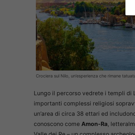
Crociera sul Nilo, un’esperienza che rimane tatua
Lungo il percorso vedrete i templi di L
importanti complessi religiosi soprav
un’area di circa 38 ettari ed includon
conoscono come
Amon-Ra
, letteral
Valle dei Re – un complesso archeolo