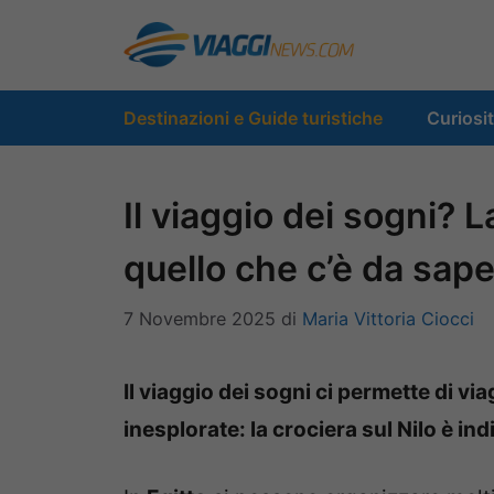
Vai
al
contenuto
Destinazioni e Guide turistiche
Curiosi
Il viaggio dei sogni? L
quello che c’è da sap
7 Novembre 2025
di
Maria Vittoria Ciocci
Il viaggio dei sogni ci permette di vi
inesplorate: la crociera sul Nilo è in