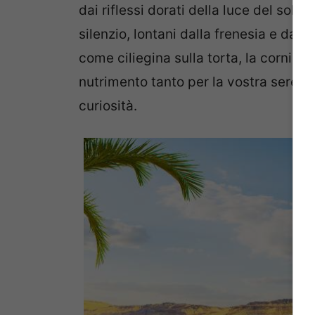
dai riflessi dorati della luce del sole 
silenzio, lontani dalla frenesia e dal
come ciliegina sulla torta, la cornice d
nutrimento tanto per la vostra sereni
curiosità.