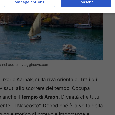
Manage options
Consent
ta nel cuore – viagginews.com
uxor e Karnak, sulla riva orientale. Tra i più
vissuti allo scorrere del tempo. Occupa
o anche il
tempio di Amon
. Divinità che tutti
mente “il Nascosto”. Dopodiché è la volta della
gico e storico di notevole importanza e