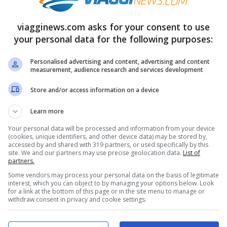
sull’acqua. La sera siete invece avvolti nel
 rumoreggiare di una metropoli in agitazione. E
viagginews.com asks for your consent to use
your personal data for the following purposes:
ei gioielli secolari della civiltà egiziana. Un
tà, quando per lo
spirito di esplorazione
e
Personalised advertising and content, advertising and content
measurement, audience research and services development
Store and/or access information on a device
Learn more
Your personal data will be processed and information from your device
(cookies, unique identifiers, and other device data) may be stored by,
accessed by and shared with 319 partners, or used specifically by this
site. We and our partners may use precise geolocation data.
List of
partners.
Some vendors may process your personal data on the basis of legitimate
interest, which you can object to by managing your options below. Look
for a link at the bottom of this page or in the site menu to manage or
withdraw consent in privacy and cookie settings.