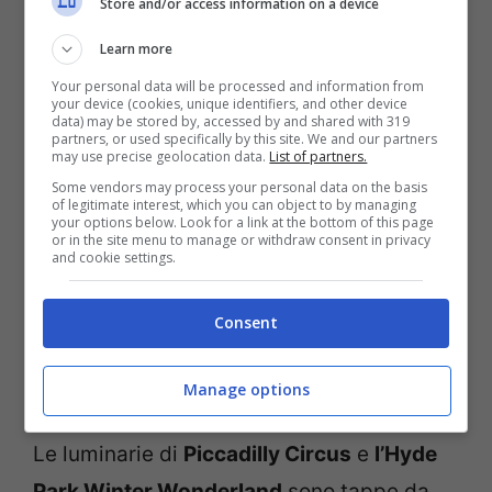
Store and/or access information on a device
Learn more
Your personal data will be processed and information from
your device (cookies, unique identifiers, and other device
data) may be stored by, accessed by and shared with 319
partners, or used specifically by this site. We and our partners
may use precise geolocation data.
List of partners.
Some vendors may process your personal data on the basis
of legitimate interest, which you can object to by managing
your options below. Look for a link at the bottom of this page
or in the site menu to manage or withdraw consent in privacy
and cookie settings.
Consent
Come volare a Londra per le vacanze di Natale, consigli
Manage options
pratici- ViaggiNews.com
Le luminarie di
Piccadilly Circus
e
l’Hyde
Park Winter Wonderland
sono tappe da