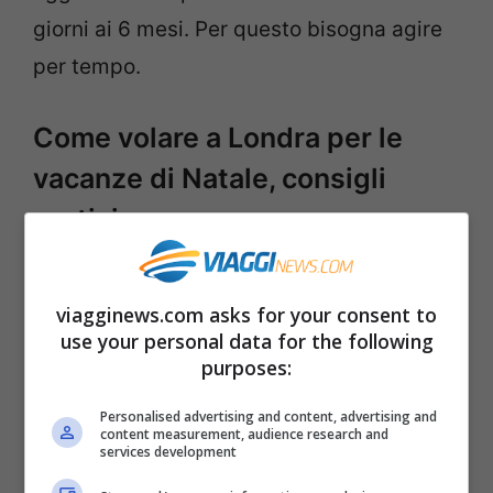
giorni ai 6 mesi. Per questo bisogna agire
per tempo.
Come volare a Londra per le
vacanze di Natale, consigli
pratici
Compreso cosa comprende
volare a
viagginews.com asks for your consent to
Londra per le vacanze di Natale,
dato che
use your personal data for the following
l’obbligo burocratico del passaporto non è
purposes:
roba da poco, ci si domanda
quale
Personalised advertising and content, advertising and
potrebbe essere l’itinerario più iconico e
content measurement, audience research and
services development
al tempo stesso economico.