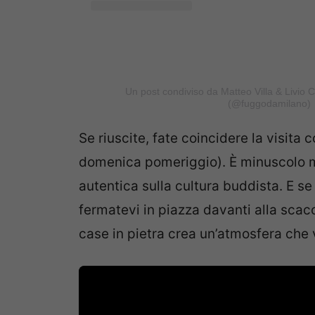
Un post condiviso da Matteo Villa & Livio 
(@fuggodamilano)
Se riuscite, fate coincidere la visita 
domenica pomeriggio). È minuscolo m
autentica sulla cultura buddista. E se 
fermatevi in piazza davanti alla scacch
case in pietra crea un’atmosfera che v