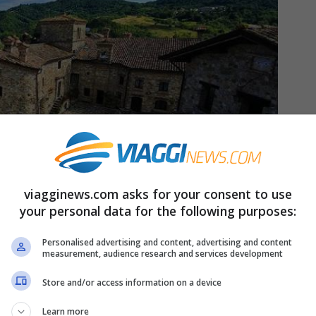
viagginews.com asks for your consent to use
your personal data for the following purposes:
Personalised advertising and content, advertising and content
measurement, audience research and services development
tà (credit: youtube @Roberto Olgiati) – viagginews.com
Store and/or access information on a device
 ‘troppo perfetto’, quasi finto dopo i restauri,
Learn more