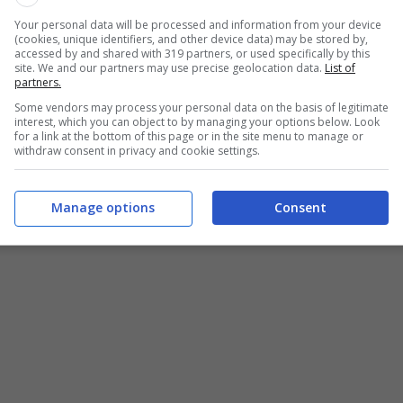
per sentirne davvero l’atmosfera. Il segreto?
Your personal data will be processed and information from your device
(cookies, unique identifiers, and other device data) may be stored by,
imana rischia di sembrare un set
accessed by and shared with 319 partners, or used specifically by this
site. We and our partners may use precise geolocation data.
List of
rattutto tra primavera e autunno, il borgo si
partners.
dedicati alla meditazione, ai suoni tibetani
o
Some vendors may process your personal data on the basis of legitimate
interest, which you can object to by managing your options below. Look
esto angolo d’Oriente in Emilia.
for a link at the bottom of this page or in the site menu to manage or
withdraw consent in privacy and cookie settings.
Manage options
Consent