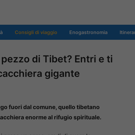
tà
Consigli di viaggio
Enogastronomia
Itinera
 pezzo di Tibet? Entri e ti
scacchiera gigante
orgo fuori dal comune, quello tibetano
cacchiera enorme al rifugio spirituale.