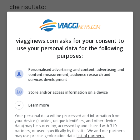
che risultato:
6 pezzi grandi di zucca
pangrattato q.b.
viagginews.com asks for your consent to
2 uova
use your personal data for the following
purposes:
sale q.b.
50 g di parmigiano
Personalised advertising and content, advertising and
content measurement, audience research and
prezzemolo q.b.
services development
olio extra vergine di oliva q.b.
Store and/or access information on a device
Learn more
Preparazione:
Your personal data will be processed and information from
your device (cookies, unique identifiers, and other device
data) may be stored by, accessed by and shared with 319
Taglia la zucca a fette eliminando la
partners, or used specifically by this site. We and our partners
may use precise geolocation data.
List of partners.