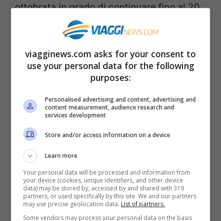
ottobrata in grado di continuare fino al 20
ottobre (lunedì prossimo), giorno in cui lo
scudo anticiclonico dovrebbe crollare a
viagginews.com asks for your consent to
causa dell’apertura della “Porta Atlantica”
use your personal data for the following
di cui abbiamo parlato ieri.
purposes:
Personalised advertising and content, advertising and
Weekend piovoso sulle Isole
content measurement, audience research and
services development
Maggiori e al Sud?
Store and/or access information on a device
Ma se le cose non stessero esattamente
Learn more
come preventivato? Secondo quanto
Your personal data will be processed and information from
your device (cookies, unique identifiers, and other device
rivelato dai modelli matematici
data) may be stored by, accessed by and shared with 319
partners, or used specifically by this site. We and our partners
probabilistici, c’è un’alta possibilità che a
may use precise geolocation data.
List of partners.
partire da venerdì
nuove correnti
Some vendors may process your personal data on the basis