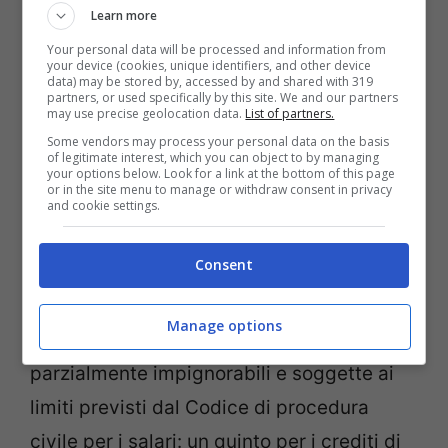
Learn more
Your personal data will be processed and information from
your device (cookies, unique identifiers, and other device
data) may be stored by, accessed by and shared with 319
partners, or used specifically by this site. We and our partners
may use precise geolocation data.
List of partners.
Some vendors may process your personal data on the basis
of legitimate interest, which you can object to by managing
your options below. Look for a link at the bottom of this page
or in the site menu to manage or withdraw consent in privacy
and cookie settings.
Prestazioni INPS e pignoramento: chi si salva e chi no –
Consent
viagginews.com
Manage options
Queste prestazioni sono considerate
parzialmente impignorabili e soggette ai
limiti previsti dal Codice di procedura
civile per i salari: un quinto per i crediti di