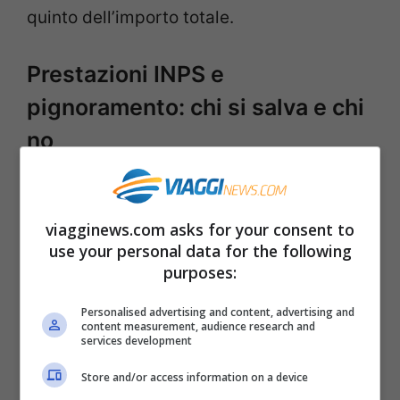
quinto dell’importo totale.
Prestazioni INPS e
pignoramento: chi si salva e chi
no
Ci sono poi le prestazioni sostitutive della
retribuzione ovvero le indennità che
viagginews.com asks for your consent to
use your personal data for the following
intervengono in assenza di uno stipendio,
purposes:
come la NASpI (indennità di
disoccupazione), la Cassa Integrazione e
Personalised advertising and content, advertising and
content measurement, audience research and
la Mobilità.
services development
Store and/or access information on a device