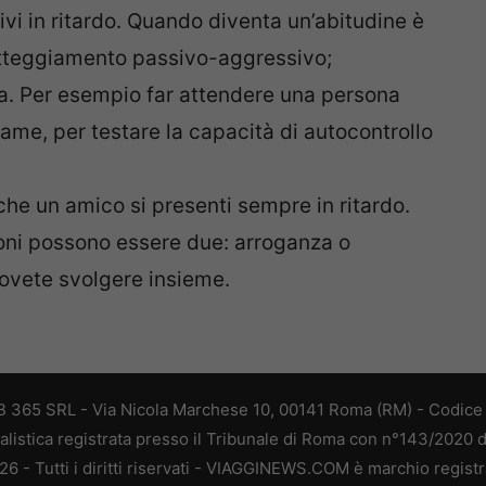
ivi in ritardo. Quando diventa un’abitudine è
teggiamento passivo-aggressivo;
ca. Per esempio far attendere una persona
same, per testare la capacità di autocontrollo
che un amico si presenti sempre in ritardo.
ioni possono essere due: arroganza o
 dovete svolgere insieme.
 365 SRL - Via Nicola Marchese 10, 00141 Roma (RM) - Codice F
alistica registrata presso il Tribunale di Roma con n°143/2020 
 - Tutti i diritti riservati - VIAGGINEWS.COM è marchio registr