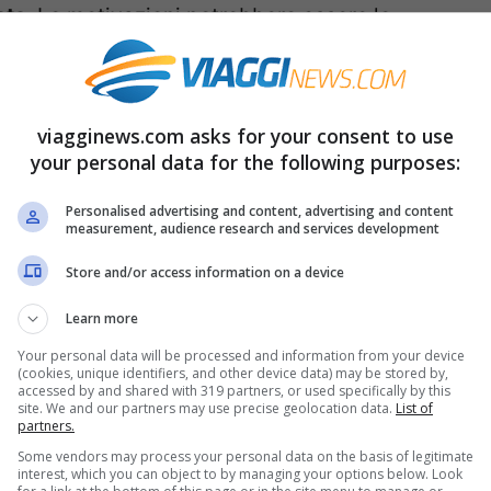
ata
. Le motivazioni potrebbero essere le
altri, che si traduce in mancanza di rispetto
viagginews.com asks for your consent to use
n questione, amara verità da digerire,
your personal data for the following purposes:
e più importante degli altri. Questo può
Personalised advertising and content, advertising and content
measurement, audience research and services development
 che inconscio in alcuni casi;
ando. Se i nostri genitori ci hanno abituati al
Store and/or access information on a device
e esattamente lo stesso schema. Si tratta, in
Learn more
più semplice da aggiustare. Prima si aiuta il
Your personal data will be processed and information from your device
(cookies, unique identifiers, and other device data) may be stored by,
dell’ereditarietà del suo atteggiamento,
accessed by and shared with 319 partners, or used specifically by this
site. We and our partners may use precise geolocation data.
List of
n percorso volto a aggiustarne il tiro;
partners.
Some vendors may process your personal data on the basis of legitimate
interest, which you can object to by managing your options below. Look