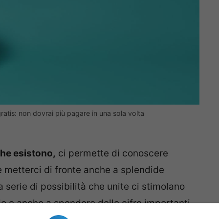
tis: non dovrai più pagare in una sola volta
che esistono,
ci permette di conoscere
he metterci di fronte anche a splendide
 serie di possibilità che unite ci stimolano
do e anche a spendere delle cifre importanti.