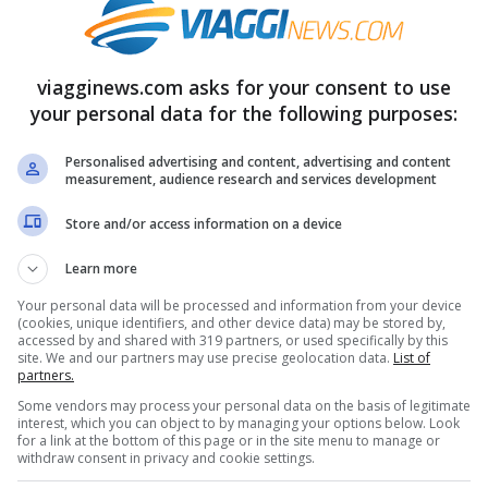
ei nostri problemi che ci portano o a fare
riusciamo a goderci a fondo o ancor peggio a
viagginews.com asks for your consent to use
rvi la quadra per una possibilità ancor più
your personal data for the following purposes:
di viaggiare ma anche a farlo in tutta
Personalised advertising and content, advertising and content
ta economico. Andiamo dunque a vedere come
measurement, audience research and services development
ssere d’aiuto.
Store and/or access information on a device
Learn more
 devi pagare tutto insieme
Your personal data will be processed and information from your device
(cookies, unique identifiers, and other device data) may be stored by,
accessed by and shared with 319 partners, or used specifically by this
gare tutto insieme, riuscirai a fare delle
site. We and our partners may use precise geolocation data.
List of
partners.
gratis.
Una rivoluzione che vi permetterà di
Some vendors may process your personal data on the basis of legitimate
la bocca senza dover fare enormi rinunce.
interest, which you can object to by managing your options below. Look
for a link at the bottom of this page or in the site menu to manage or
withdraw consent in privacy and cookie settings.