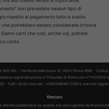
o, ma allo stesso tempo è importante
amento” non prevedere nessun tipo di
o rispetto al pagamento tutto e subito.
e che potrebbero essere considerate irrisorie
. Siamo certi che così, anche voi, potrete
oco conto.
 365 SRL - Via Nicola Marchese 10, 00141 Roma (RM) - Codice F
alistica registrata presso il Tribunale di Roma con n°143/2020 
 - Tutti i diritti riservati - VIAGGINEWS.COM è marchio registr
e attività pubblicitarie su questo sito sono gestite da theCoreA