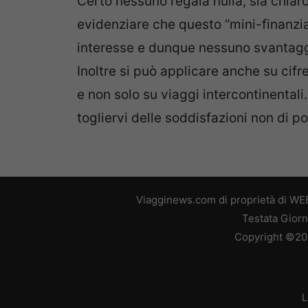
Certo nessuno regala nulla, sia chiar
evidenziare che questo “mini-finanzi
interesse e dunque nessuno svantaggi
Inoltre si può applicare anche su cifr
e non solo su viaggi intercontinentali
togliervi delle soddisfazioni non di p
Viagginews.com di proprietà di WEB
Testata Giorn
Copyright ©2026
L