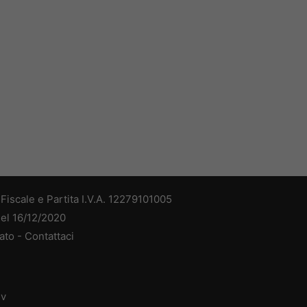
iscale e Partita I.V.A. 12279101005
del 16/12/2020
ato -
Contattaci
dv