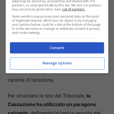
data) may be stored by, accessed by and shared with 319
viagginews.com
partners, or used specifically by this site. We and our partners
may use precise geolocation data.
List of partners.
Some vendors may process your personal data on the basis
I Supremi giudici hanno evidenziato come
of legitimate interest, which you can object to by managing
your options below. Look for a link at the bottom of this page
questa situazione fosse stata decisa in
or in the site menu to manage or withdraw consent in privacy
and cookie settings.
modo chiaro negli accordi presi durante la
fine del matrimonio. L’uomo, rimanendo
Consent
nell’appartamento,
si era semplicemente
accollato i costi
, esattamente come
Manage options
farebbe un qualsiasi inquilino che versa un
canone di locazione.
Per smontare la tesi del Tribunale,
la
Cassazione ha utilizzato un paragone
calzante
, definendo la logica seguita dai