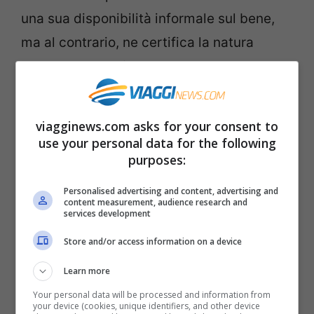
una sua disponibilità informale sul bene,
ma al contrario, ne certifica la natura
onerosa del godimento.
viagginews.com asks for your consent to
use your personal data for the following
purposes:
Personalised advertising and content, advertising and
content measurement, audience research and
services development
Store and/or access information on a device
Learn more
Sequestro casa di lei quando lui è condannato per
Your personal data will be processed and information from
your device (cookies, unique identifiers, and other device
evasione fiscale: la sentenza che chiarisce tutto –