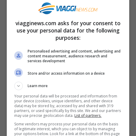
8-10°C rispetto alle medie stagionali
,
ponendoci di fatto dinnanzi a giornate dal
viagginews.com asks for your consent to
sapore invernale.
use your personal data for the following
purposes:
Un ottobre meteorologicamente
Personalised advertising and content, advertising and
folle: prima freddo, poi caldo e
content measurement, audience research and
services development
di nuovo freddo
Store and/or access information on a device
Abituati negli ultimi anni a mesi di ottobre
Learn more
tendenzialmente miti e caratterizzati da
Your personal data will be processed and information from
your device (cookies, unique identifiers, and other device
bel tempo,
ci troviamo in questo 2025 a
data) may be stored by, accessed by and shared with 319
partners, or used specifically by this site. We and our partners
vivere una situazione insolita
, non tanto
may use precise geolocation data.
List of partners.
Some vendors may process your personal data on the basis
per le piogge – tra la fine di settembre e
of legitimate interest, which you can object to by managing
your options below. Look for a link at the bottom of this page
l’inizio di ottobre capita spesso che vi