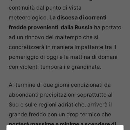
continuità dal punto di vista
meteorologico.
La discesa di correnti
fredde provenienti dalla Russia
ha portato
ad un rinnovo del maltempo che si
concretizzerà in maniera impattante tra il
pomeriggio di oggi e la mattina di domani
con violenti temporali e grandinate.
Al termine di due giorni condizionati da
abbondanti precipitazioni soprattutto al
Sud e sulle regioni adriatiche, arriverà il
grande freddo con un drop termico che
porterà massime e minime a scendere di