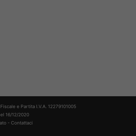
iscale e Partita I.V.A. 12279101005
del 16/12/2020
ato -
Contattaci