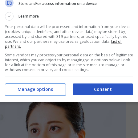
no
consentito di prolungarla “artificialmente”
.
Store and/or access information on a device
Learn more
 nel DNA?
Your personal data will be processed and information from your device
(cookies, unique identifiers, and other device data) may be stored by,
accessed by and shared with 319 partners, or used specifically by this
l’essere umano di plasmare l’aspettativa di
site. We and our partners may use precise geolocation data.
List of
partners.
evitare in maniera scientifica morti
Some vendors may process your personal data on the basis of legitimate
 spiegato il perché vi siano dei soggetti che
interest, which you can object to by managing your options below. Look
for a link at the bottom of this page or in the site menu to manage or
mantenendo un buono stato di salute.
withdraw consent in privacy and cookie settings.
Manage options
Consent