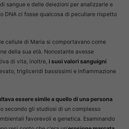
di sangue e delle deiezioni per analizzarle e
o DNA ci fosse qualcosa di peculiare rispetto
 le cellule di Maria si comportavano come
ane della sua età. Nonostante avesse
a di vita, inoltre,
i suoi valori sanguigni
levato, trigliceridi bassissimi e infiammazione
ultava essere simile a quello di una persona
to secondo gli studiosi di un complesso
ni ambientali favorevoli e genetica. Esaminando
 sono resi conto che c’era un’
erosione marcata