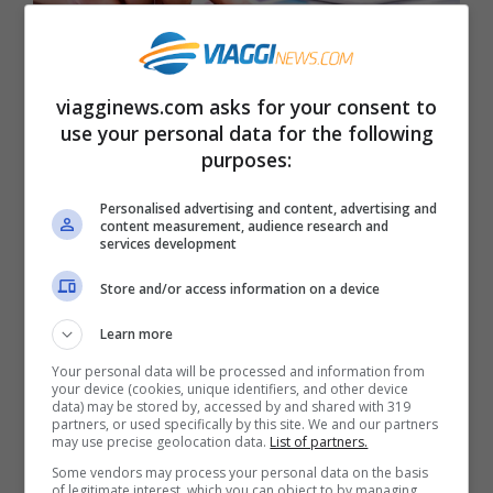
viagginews.com asks for your consent to
use your personal data for the following
purposes:
Esenzione IMU: la sentenza che fa scuola –
viagginews.com
Personalised advertising and content, advertising and
content measurement, audience research and
services development
Si potrebbe trattare infatti di un
proprietario celibe o nubile privo di un
Store and/or access information on a device
nucleo familiare che ha un immobile di
Learn more
fatto destinato ad abitazione principale nel
Your personal data will be processed and information from
your device (cookies, unique identifiers, and other device
quale risiede anagraficamente e dove ha
data) may be stored by, accessed by and shared with 319
partners, or used specifically by this site. We and our partners
la dimora abituale. Una normativa disposta
may use precise geolocation data.
List of partners.
Some vendors may process your personal data on the basis
dai giudici costituzionali di notevole
of legitimate interest, which you can object to by managing