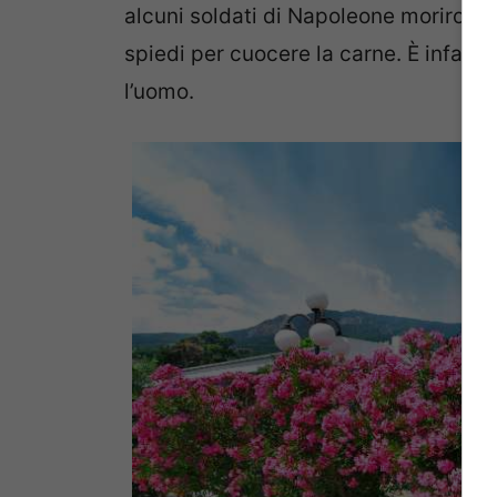
alcuni soldati di Napoleone morirono,
spiedi per cuocere la carne. È infatti
l’uomo.