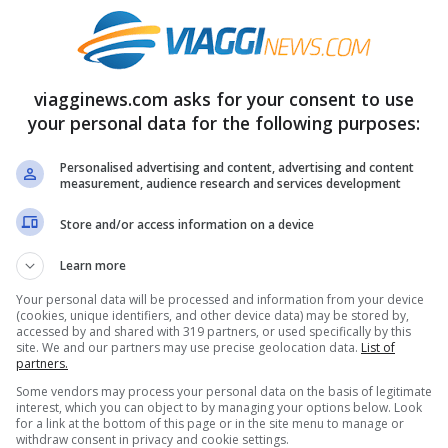
 perché utilizzarono i rami dell’oleandro come
una specie tossica
, sia per gli animali che per
viagginews.com asks for your consent to use
your personal data for the following purposes:
Personalised advertising and content, advertising and content
measurement, audience research and services development
Store and/or access information on a device
Learn more
Your personal data will be processed and information from your device
(cookies, unique identifiers, and other device data) may be stored by,
accessed by and shared with 319 partners, or used specifically by this
site. We and our partners may use precise geolocation data.
List of
partners.
Some vendors may process your personal data on the basis of legitimate
interest, which you can object to by managing your options below. Look
for a link at the bottom of this page or in the site menu to manage or
withdraw consent in privacy and cookie settings.