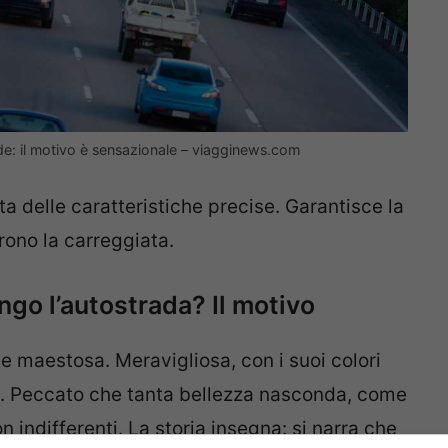
rade: il motivo è sensazionale – viagginews.com
ta delle caratteristiche precise. Garantisce la
ono la carreggiata.
ngo l’autostrada? Il motivo
 maestosa. Meravigliosa, con i suoi colori
le. Peccato che tanta bellezza nasconda, come
n indifferenti. La storia insegna: si narra che