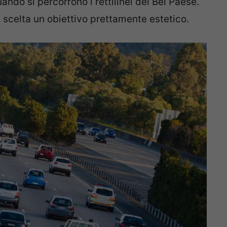
ando si percorrono i rettilinei del Bel Paese.
 scelta un obiettivo prettamente estetico.