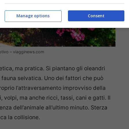
Manage options
Consent
motivo – viagginews.com
tica, ma pratica. Si piantano gli oleandri
 fauna selvatica. Uno dei fattori che può
roprio l’attraversamento improvviso della
, volpi, ma anche ricci, tassi, cani e gatti. Il
nza dell’animale all’ultimo minuto. Sterza
ca la collisione.