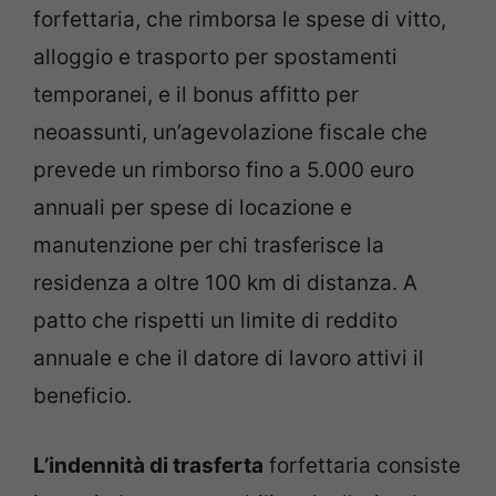
forfettaria, che rimborsa le spese di vitto,
alloggio e trasporto per spostamenti
temporanei, e il bonus affitto per
neoassunti, un’agevolazione fiscale che
prevede un rimborso fino a 5.000 euro
annuali per spese di locazione e
manutenzione per chi trasferisce la
residenza a oltre 100 km di distanza. A
patto che rispetti un limite di reddito
annuale e che il datore di lavoro attivi il
beneficio.
L’indennità di trasferta
forfettaria consiste