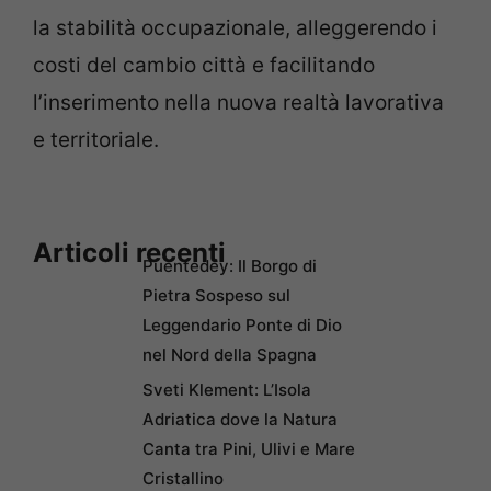
la stabilità occupazionale, alleggerendo i
costi del cambio città e facilitando
l’inserimento nella nuova realtà lavorativa
e territoriale.
Articoli recenti
Puentedey: Il Borgo di
Pietra Sospeso sul
Leggendario Ponte di Dio
nel Nord della Spagna
Sveti Klement: L’Isola
Adriatica dove la Natura
Canta tra Pini, Ulivi e Mare
Cristallino