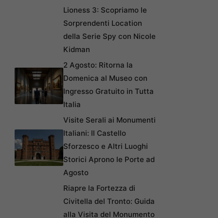
Lioness 3: Scopriamo le
Sorprendenti Location
della Serie Spy con Nicole
Kidman
2 Agosto: Ritorna la
Domenica al Museo con
Ingresso Gratuito in Tutta
Italia
Visite Serali ai Monumenti
Italiani: Il Castello
Sforzesco e Altri Luoghi
Storici Aprono le Porte ad
Agosto
Riapre la Fortezza di
Civitella del Tronto: Guida
alla Visita del Monumento