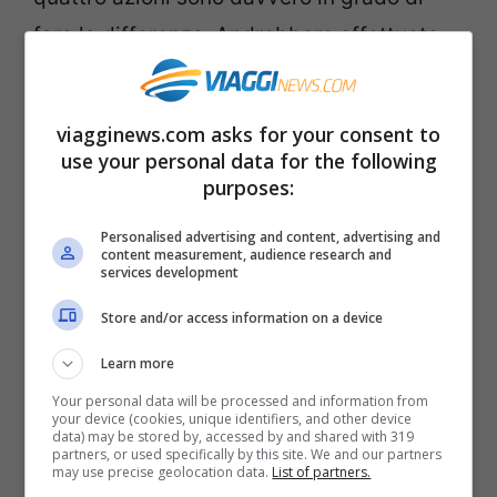
fare la differenza. Andrebbero effettuate
subito dopo essere entrati all’interno della
camera e in assoluta tranquillità. Farsi
viagginews.com asks for your consent to
prendere dal panico, infatti, non serve a
use your personal data for the following
niente.
purposes:
Personalised advertising and content, advertising and
content measurement, audience research and
services development
Store and/or access information on a device
Learn more
Your personal data will be processed and information from
your device (cookies, unique identifiers, and other device
data) may be stored by, accessed by and shared with 319
partners, or used specifically by this site. We and our partners
may use precise geolocation data.
List of partners.