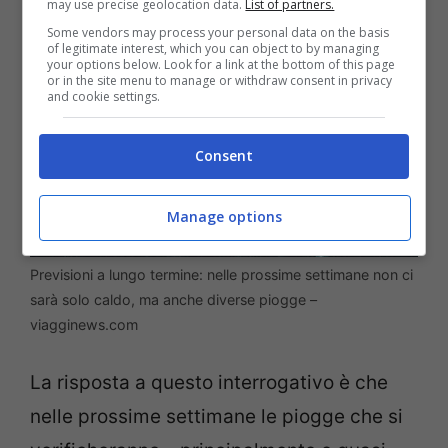
may use precise geolocation data.
List of partners.
Some vendors may process your personal data on the basis
of legitimate interest, which you can object to by managing
your options below. Look for a link at the bottom of this page
or in the site menu to manage or withdraw consent in privacy
and cookie settings.
Consent
Manage options
Previsioni a lungo termine: nelle prossime settimane non ci
sarà solo caldo, ma anche diverse piogge –
viagginews.com
La risposta a questo interrogativo è che
nelle prossime settimane le piogge che si