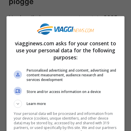
piogge
L’arrivo di piogge per questa estate 2025
non è certo una novità ed è per questo che
ci si chiede se davvero assisteremo ad una
viagginews.com asks for your consent to
svolta o se le precipitazioni saranno solo
use your personal data for the following
purposes:
una controindicazione legata alla presenza
di temperature anomale rispetto alla
Personalised advertising and content, advertising and
content measurement, audience research and
media. Tutti i temporali estivi che ci sono
services development
stati, infatti, sono stati principalmente
Store and/or access information on a device
frutto della discesa di “Gocce Fredde”
che
Learn more
a contrasto con la temperatura calda si
Your personal data will be processed and information from
sono tramutate in temporali.
your device (cookies, unique identifiers, and other device
data) may be stored by, accessed by and shared with 319
partners, or used specifically by this site. We and our partners