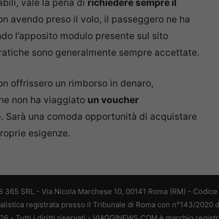
bili, vale la pena di
richiedere sempre il
on avendo preso il volo, il passeggero ne ha
do l’apposito modulo presente sul sito
pratiche sono generalmente sempre accettate.
n offrissero un rimborso in denaro,
he non ha viaggiato
un voucher
o
. Sarà una comoda opportunità di acquistare
roprie esigenze.
 365 SRL - Via Nicola Marchese 10, 00141 Roma (RM) - Codice F
alistica registrata presso il Tribunale di Roma con n°143/2020 
 - Tutti i diritti riservati - VIAGGINEWS.COM è marchio registr