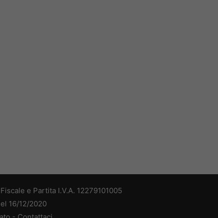
iscale e Partita I.V.A. 12279101005
del 16/12/2020
ato -
Contattaci