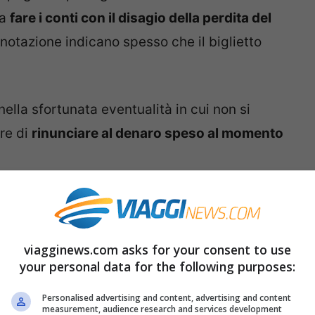
 a
fare i conti con il disagio della perdita del
renotazione indicano spesso che il biglietto
ella sfortunata eventualità in cui non si
are di
rinunciare al denaro speso al momento
nte riportate in modo molto chiaro in tutte
 eppure potrebbero includere delle clausole di
viagginews.com asks for your consent to use
scenza. Esistono infatti,
svariati casi in cui è
your personal data for the following purposes:
pur in modo parziale o accettando particolari
Personalised advertising and content, advertising and content
measurement, audience research and services development