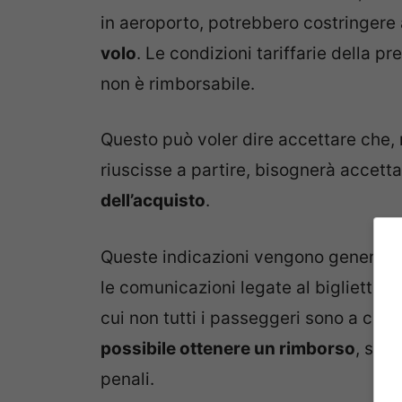
in aeroporto, potrebbero costringere
volo
. Le condizioni tariffarie della p
non è rimborsabile.
Questo può voler dire accettare che, n
riuscisse a partire, bisognerà accett
dell’acquisto
.
Queste indicazioni vengono generalme
le comunicazioni legate al biglietto,
cui non tutti i passeggeri sono a cono
possibile ottenere un rimborso
, sep
penali.