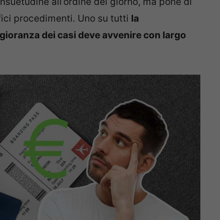
nsuetudine all’ordine del giorno, ma pone di
fici procedimenti. Uno su tutti
la
gioranza dei casi deve avvenire con largo