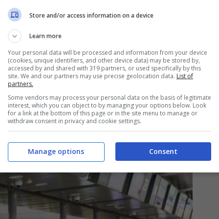
Store and/or access information on a device
 rimborso: così puoi recuperare il
Learn more
Your personal data will be processed and information from your device
(cookies, unique identifiers, and other device data) may be stored by,
olo può essere anche molto elevato ed è
accessed by and shared with 319 partners, or used specifically by this
site. We and our partners may use precise geolocation data.
List of
rlo nel caso di mancato viaggio.
Le possibilità
partners.
mente l’importo speso
però, esistono e sono
Some vendors may process your personal data on the basis of legitimate
interest, which you can object to by managing your options below. Look
for a link at the bottom of this page or in the site menu to manage or
withdraw consent in privacy and cookie settings.
Manage options
Consent