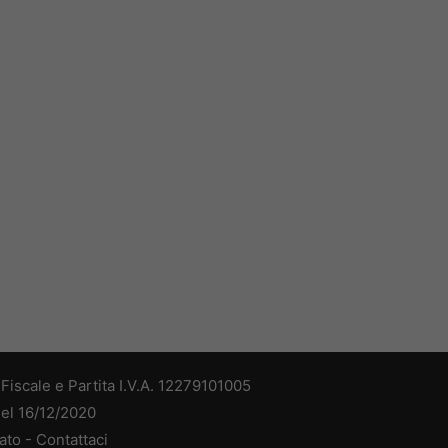
iscale e Partita I.V.A. 12279101005
del 16/12/2020
ato -
Contattaci