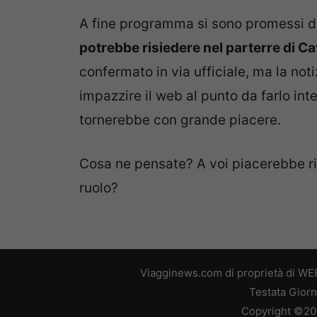
A fine programma si sono promessi di 
potrebbe risiedere nel parterre di Ca
confermato in via ufficiale, ma la noti
impazzire il web al punto da farlo in
tornerebbe con grande piacere.
Cosa ne pensate? A voi piacerebbe riv
ruolo?
Viagginews.com di proprietà di WEB
Testata Giorn
Copyright ©2026