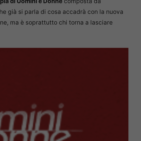
pia di Uomini e Donne
composta da
he già si parla di cosa accadrà con la nuova
ene, ma è soprattutto chi torna a lasciare