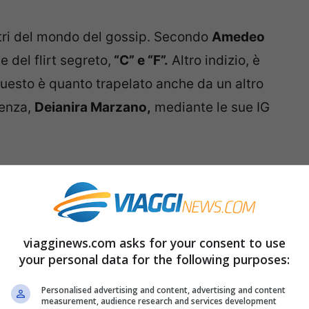
stri del mondo del gossip. Secondo
Amedeo
e del flirt segreto,
“C” e “F”.
Altro indizio, è
Questo è quanto trapelato anche da un altro
lenza,
Deianira Marzano,
mediante le sue IG
rnare sarà proprio “lui”,
quello che ha fatto
Donne.
ini e Donne, ultimi aggiornamenti
viagginews.com asks for your consent to use
your personal data for the following purposes:
be sancito questo grande ritorno? La stagione
Personalised advertising and content, advertising and content
measurement, audience research and services development
olgimenti importanti,
lo studio di Uomini e