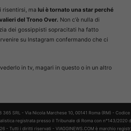
risentirsi, ma
lui è tornato una star perché
valieri del Trono Over.
Non c’è nulla di
zia dei gossippisti sopracitati ha fatto
tervenire su Instagram confermando che ci
ederlo in tv, magari in questo o in un altro
 365 SRL - Via Nicola Marchese 10, 00141 Roma (RM) - Codice F
alistica registrata presso il Tribunale di Roma con n°143/2020 
 - Tutti i diritti riservati - VIAGGINEWS.COM è marchio registr