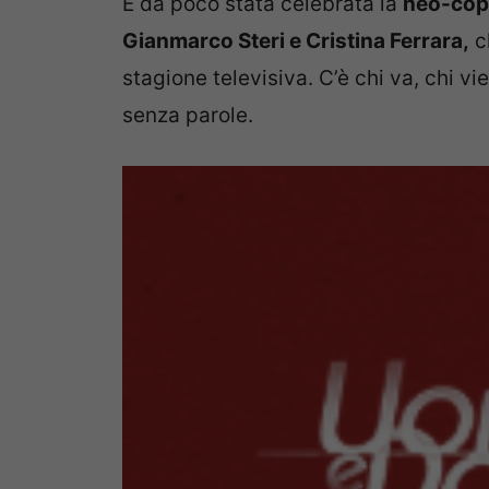
È da poco stata celebrata la
neo-cop
Gianmarco Steri e Cristina Ferrara,
c
stagione televisiva. C’è chi va, chi vi
senza parole.