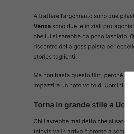
A trattare l’argomento sono due pila
Venza
sono due le iniziali protagonist
che lui si sarebbe da poco lasciato. 
riscontro della gossippista per eccel
stories taglienti.
Ma non basta questo flirt, perché
a to
impazzire un noto volto di Uomini e 
Torna in grande stile a Uom
Chi l’avrebbe mai detto che si sareb
televisiva in arrivo è pronta a sconv