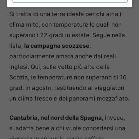
vulcanico di Sete Cidades, nelle Azzorre.
Si tratta di una terra ideale per chi ama il
clima mite, con temperature le quali non
superano i 22 gradi in estate. Segue nella
lista,
la campagna scozzese
,
particolarmente amata anche dai reali
inglesi. Qui, sulle vette più alte della
Scozia, le temperature non superano di 16
gradi in agosto, restituendo ai viaggiatori
un clima fresco e dei panorami mozzafiato.
Cantabria, nel nord della Spagna
, invece,
si adatta bene a chi vuole concedersi una
giornata in spiaggia senza soffrire