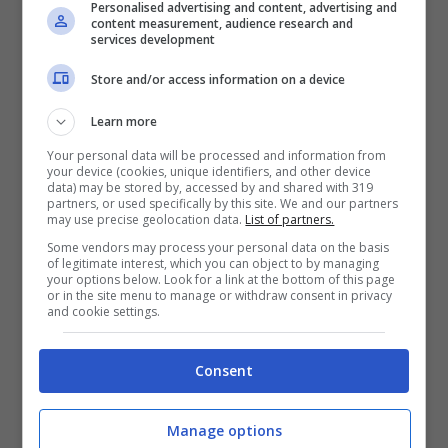
Personalised advertising and content, advertising and
content measurement, audience research and
services development
Store and/or access information on a device
Learn more
Your personal data will be processed and information from
your device (cookies, unique identifiers, and other device
data) may be stored by, accessed by and shared with 319
partners, or used specifically by this site. We and our partners
may use precise geolocation data.
List of partners.
Some vendors may process your personal data on the basis
of legitimate interest, which you can object to by managing
your options below. Look for a link at the bottom of this page
or in the site menu to manage or withdraw consent in privacy
Le mete per sfuggire al caldo estivo: scoprile tutte –
and cookie settings.
Viagginews.com
Consent
Tra le mete ideali per sfoggiare al caldo
estivo, spicca senza dubbio il complesso
Manage options