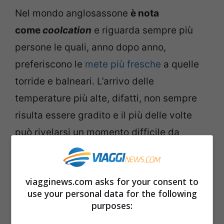
Nel mondo anglosassone
è nota
come
coolcation
e riguarda sempre più
persone le quali, anno dopo anno,
preferiscono le
mete più fresche
a quelle
torride e balneari. L’arrivo delle
temperature più alte, difatti, non sempre
risulta essere gradito e il più delle volte
può rivelarsi un momento difficile da
affrontare. Secondo recenti studi, circa il
51% della popolazione italiana progetta le
viagginews.com asks for your consent to
proprie vacanze estive verso mete più
use your personal data for the following
fresche, dove rifugiarsi dalle temperature
purposes:
estreme.