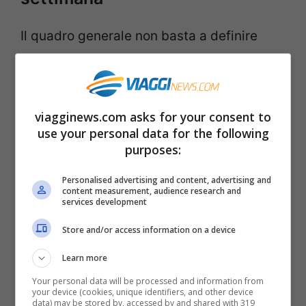
Il quadro generale non basta a definire
l’andamento climatico delle singole
giornate o delle singole parti di esse. Se è
vero che la configurazione zonale
viagginews.com asks for your consent to
permette
una maggiore stabilità meteo
use your personal data for the following
purposes:
rispetto alle settimane precedenti, questo
non implica che alcune correnti fredde o
Personalised advertising and content, advertising and
content measurement, audience research and
alcuni impulsi perturbati non possano
services development
lambire i nostri confini.
Store and/or access information on a device
Learn more
Your personal data will be processed and information from
your device (cookies, unique identifiers, and other device
data) may be stored by, accessed by and shared with 319