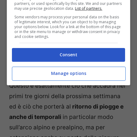
partners, or used specifically by this site. We and our partners
may use precise geolocation data.
List of partners.
Some vendors may process your personal data on the basis
of legitimate interest, which you can object to by managing
your options below. Look for a link at the bottom of this page
or in the site menu to manage or withdraw consent in privacy
and cookie settings.
Consent
Quando e dove pioverà in Italia all’inizio della prossima
settimana – viagginews.com
Manage options
Questo è esattamente ciò che accadrà nei
primi tre giorni della prossima settimana
ed è ciò che porterà al
ritorno di piogge e
anche di temporali
in particolar modo
sull’arco alpino e prealpino, ma per