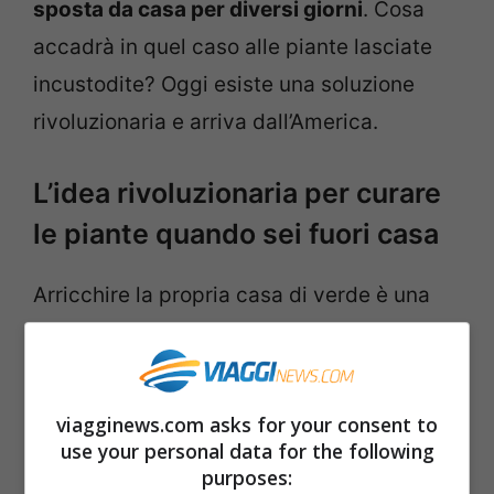
sposta da casa per diversi giorni
. Cosa
accadrà in quel caso alle piante lasciate
incustodite? Oggi esiste una soluzione
rivoluzionaria e arriva dall’America.
L’idea rivoluzionaria per curare
le piante quando sei fuori casa
Arricchire la propria casa di verde è una
gioia, ma non tutti coloro che acquistano
una pianta hanno poi la reale possibilità di
prendersene cura. Questi esseri viventi,
viagginews.com asks for your consent to
proprio come tutti gli altri,
richiedono
use your personal data for the following
purposes:
attenzioni costanti per potersi mostrare