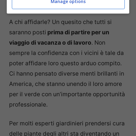
Manage options
casa – viagginews.com
A chi affidarle? Un quesito che tutti si
saranno posti
prima di partire per un
viaggio di vacanza o di lavoro
. Non
sempre la confidenza con i vicini è tale da
poter affidare loro questo arduo compito.
Ci hanno pensato diverse menti brillanti in
America, che stanno unendo il loro amore
per il verde con un’importante opportunità
professionale.
Per molti esperti giardinieri prendersi cura
delle piante degli altri sta diventando un