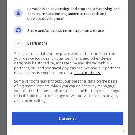
rigogliose e in piena salute
. Una grande
Personalised advertising and content, advertising and
content measurement, audience research and
responsabilità dunque, di cui tenere conto
services development
anche quando ci si allontana da loro per un
Store and/or access information on a device
determinato tempo.
Learn more
Your personal data will be processed and information from
your device (cookies, unique identifiers, and other device
data) may be stored by, accessed by and shared with 319
partners, or used specifically by this site. We and our partners
may use precise geolocation data.
List of partners.
Some vendors may process your personal data on the basis
of legitimate interest, which you can object to by managing
your options below. Look for a link at the bottom of this page
or in the site menu to manage or withdraw consent in privacy
and cookie settings.
Consent
L’idea rivoluzionaria per curare le piante quando sei fuori