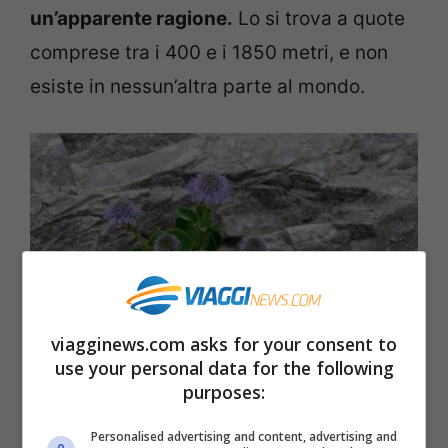
un’apparente ragione.
Lo si trova a quote
comprese tra i 400 e i 1850 metri, e non
esiste in nessun’altra parte al mondo.
viagginews.com asks for your consent to
use your personal data for the following
purposes:
Personalised advertising and content, advertising and
Il Gioiello delle Apuane si guarda, ma non… si tocca!-