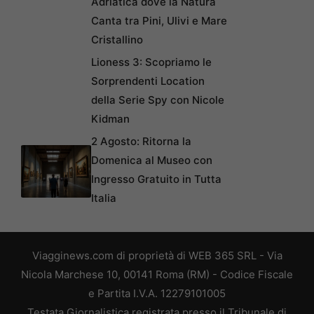
Adriatica dove la Natura
Canta tra Pini, Ulivi e Mare
Cristallino
Lioness 3: Scopriamo le
Sorprendenti Location
della Serie Spy con Nicole
Kidman
2 Agosto: Ritorna la
Domenica al Museo con
Ingresso Gratuito in Tutta
Italia
Viagginews.com di proprietà di WEB 365 SRL - Via
Nicola Marchese 10, 00141 Roma (RM) - Codice Fiscale
e Partita I.V.A. 12279101005
Testata Giornalistica registrata presso il Tribunale di