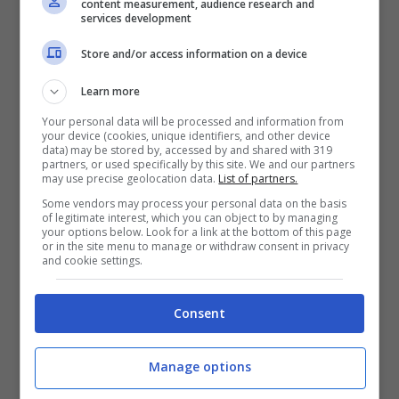
content measurement, audience research and
ViaggiNews.com
services development
Store and/or access information on a device
Il gioiello in questione è una
pianta
Learn more
erbacea tipica delle Alpi Apuane.
Il suo
Your personal data will be processed and information from
nome scientifico è
Globularia incanescens,
your device (cookies, unique identifiers, and other device
data) may be stored by, accessed by and shared with 319
ma è nota come
Vedovella delle Apuane.
partners, or used specifically by this site. We and our partners
may use precise geolocation data.
List of partners.
Appartiene alla
Plantaginaceae,
ed è una
Some vendors may process your personal data on the basis
meraviglia esclusiva di questo luogo. Fiore
of legitimate interest, which you can object to by managing
your options below. Look for a link at the bottom of this page
or in the site menu to manage or withdraw consent in privacy
apprezzato dagli appassionati di trekking
and cookie settings.
e giardinaggio, può solo essere ammirato.
Consent
Si mostra come un fiore dal fusto corto e
legnoso con rametti erbacei ascendenti.
Manage options
Ma sono i petali ad essere preziosi come