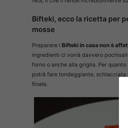
feta, il che li rende incredibilmente s
Bifteki, ecco la ricetta per 
mosse
Preparare i
Bifteki in casa non è affa
ingredienti ci vorrà davvero pochissimo
forno o anche alla griglia. Per quanto
potrà fare tondeggiante, schiacciata 
finale.