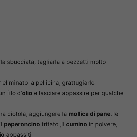
a sbucciata, tagliarla a pezzetti molto
eliminato la pellicina, grattugiarlo
n filo d’
olio
e lasciare appassire per qualche
na ciotola, aggiungere la
mollica di pane
, le
il
peperoncino
tritato ,il
cumino
in polvere,
io
appassiti