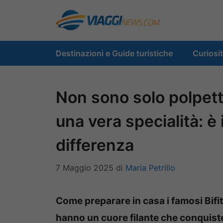
Vai
al
contenuto
Destinazioni e Guide turistiche
Curiosi
Non sono solo polpette,
una vera specialità: è i
differenza
7 Maggio 2025
di
Maria Petrillo
Come preparare in casa i famosi Bifite
hanno un cuore filante che conquisterà