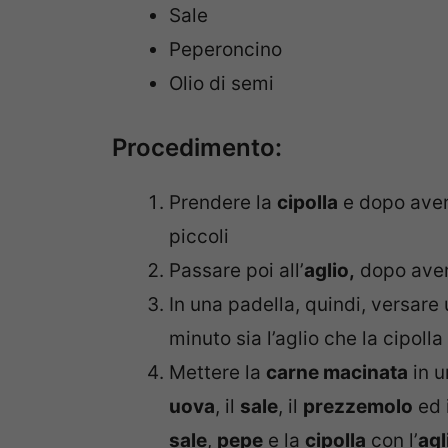
Sale
Peperoncino
Olio di semi
Procedimento:
Prendere la
cipolla
e dopo averl
piccoli
Passare poi all’
aglio,
dopo aver 
In una padella, quindi, versare u
minuto sia l’aglio che la cipolla
Mettere la
carne macinata
in u
uova
, il
sale
, il
prezzemolo
ed 
sale
,
pepe
e la
cipolla
con l’
agl