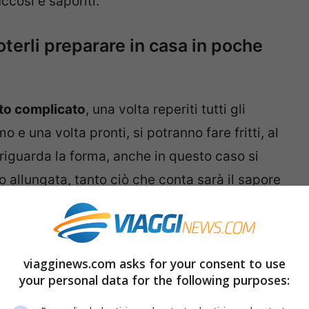
uccosi e saporiti.
poterli preparare in casa in poche
tto complicato
, una volta reperiti tutti gli
 e una volta pronti, si potranno fare fritti, al
 riguarda la forma, anche in questo caso si
o allungata, tanto ciò che conta sarà il sapore
viagginews.com asks for your consent to use
your personal data for the following purposes: