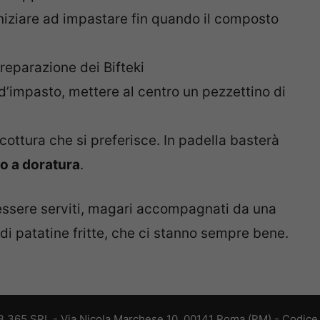
niziare ad impastare fin quando il composto
reparazione dei Bifteki
d’impasto, mettere al centro un pezzettino di
cottura che si preferisce. In padella basterà
ino a doratura
.
 essere serviti, magari accompagnati da una
di patatine fritte, che ci stanno sempre bene.
 365 SRL - Via Nicola Marchese 10, 00141 Roma (RM) - Codice F