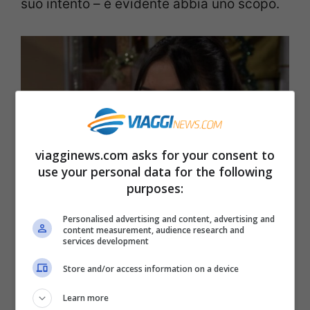
suo intento – è evidente abbia uno scopo.
viagginews.com asks for your consent to
use your personal data for the following
purposes:
Personalised advertising and content, advertising and
Beautiful, anticipazioni USA: Il lato diabolico di Luna
content measurement, audience research and
services development
(Credits: Mediaset Infinity) – viagginews.com
Store and/or access information on a device
Una personalità controversa, oltre che
Learn more
criminale. Nelle puntate che vedremo