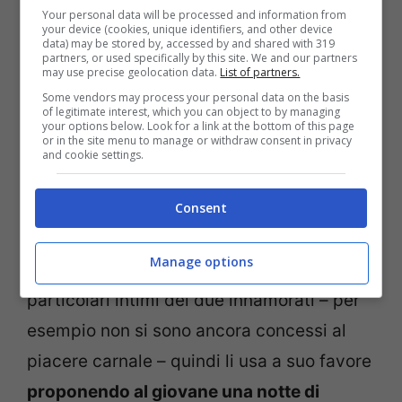
Your personal data will be processed and information from
prossimamente,
Nozawa svilupperà
your device (cookies, unique identifiers, and other device
data) may be stored by, accessed by and shared with 319
partners, or used specifically by this site. We and our partners
un’ossessione per Will Spencer
, il figlio di
may use precise geolocation data.
List of partners.
Bill.
Il ragazzo è già fidanzato con Electra
Some vendors may process your personal data on the basis
of legitimate interest, which you can object to by managing
ma, secondo l’opinione della stessa
your options below. Look for a link at the bottom of this page
or in the site menu to manage or withdraw consent in privacy
protagonista, parrebbe un dettaglio
and cookie settings.
irrilevante.
Consent
Infatti
vorrebbe distruggere la coppia
Manage options
tentando di sedurlo
. Oltretutto conosce
particolari intimi dei due innamorati – per
esempio non si sono ancora concessi al
piacere carnale – quindi li usa a suo favore
proponendo al giovane una notte di