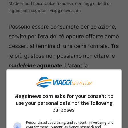
Madeleine: il tipico dolce francese, con l’aggiunta di un
ingrediente segreto – viagginews.com
Possono essere consumate per colazione,
servite per l’ora del tè oppure offerte come
dessert al termine di una cena formale. Tra
le più gustose non possiamo non citare le
madeleine
agrumate
. L’arancia
rappresenta l’ingrediente segreto per
eccellenza.
viagginews.com asks for your consent to
Ingredienti
use your personal data for the following
purposes:
Per la
preparazione
:
Personalised advertising and content, advertising and
content measurement, audience research and