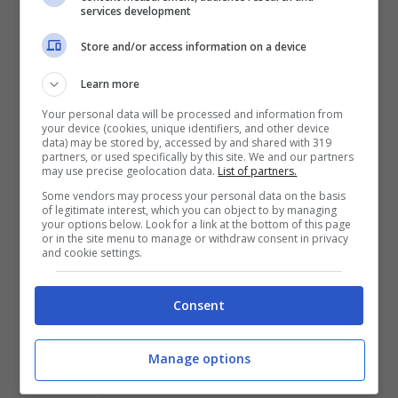
services development
stampi per le
madeleine
Store and/or access information on a device
180g di
farina
Learn more
140g di
burro
fuso
Your personal data will be processed and information from
30g di
zucchero di cocco
your device (cookies, unique identifiers, and other device
data) may be stored by, accessed by and shared with 319
3
uova
partners, or used specifically by this site. We and our partners
may use precise geolocation data.
List of partners.
Mezza bustina di
lievito
Some vendors may process your personal data on the basis
Una
arancia
rossa
of legitimate interest, which you can object to by managing
your options below. Look for a link at the bottom of this page
or in the site menu to manage or withdraw consent in privacy
and cookie settings.
Per la
glassatura
:
Consent
Succo di arancia rossa
Zucchero a velo
Manage options