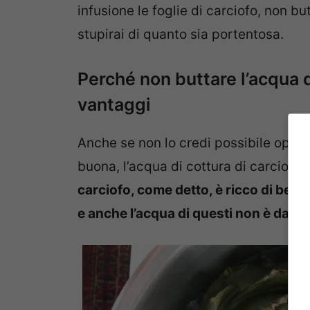
infusione le foglie di carciofo, non but
stupirai di quanto sia portentosa.
Perché non buttare l’acqua di 
vantaggi
Anche se non lo credi possibile oppu
buona, l’acqua di cottura di carciofi è 
carciofo, come detto, è ricco di benef
e anche l’acqua di questi non è da m