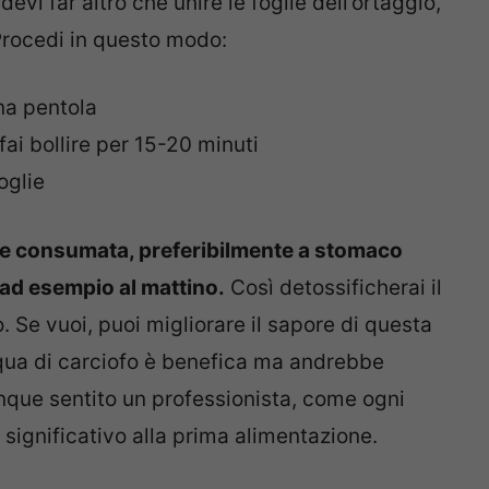
evi far altro che unire le foglie dell’ortaggio,
Procedi in questo modo:
una pentola
 fai bollire per 15-20 minuti
foglie
re consumata, preferibilmente a stomaco
 ad esempio al mattino.
Così detossificherai il
. Se vuoi, puoi migliorare il sapore di questa
qua di carciofo è benefica ma andrebbe
ue sentito un professionista, come ogni
significativo alla prima alimentazione.