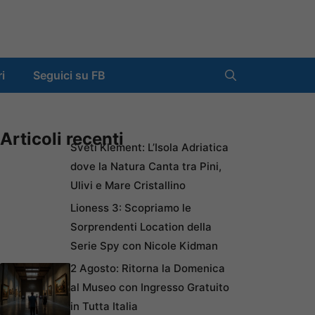
ri
Seguici su FB
Articoli recenti
Sveti Klement: L’Isola Adriatica
dove la Natura Canta tra Pini,
Ulivi e Mare Cristallino
Lioness 3: Scopriamo le
Sorprendenti Location della
Serie Spy con Nicole Kidman
2 Agosto: Ritorna la Domenica
al Museo con Ingresso Gratuito
in Tutta Italia