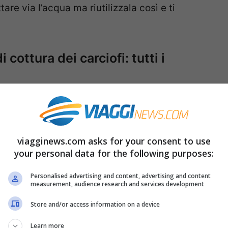
tare via l’acqua ma riutilizzala così e ti
cottura dei carciofi: tutti i
re storci il naso pensando che sia davvero
un elisir di cui non dovresti privarti.
Infatti il
ici e proprietà riconosciute sin dall’antichità,
viagginews.com asks for your consent to use
your personal data for the following purposes:
eno.
Personalised advertising and content, advertising and content
measurement, audience research and services development
Store and/or access information on a device
Learn more