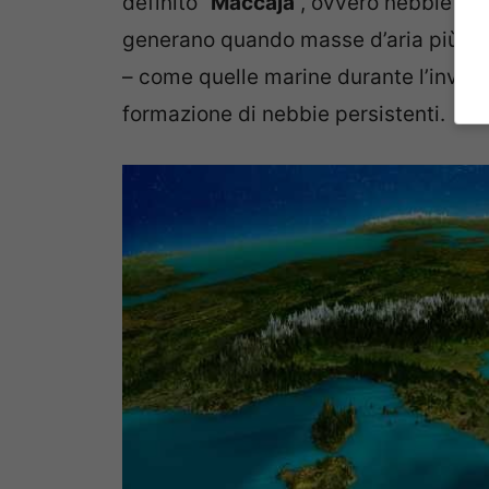
definito “
Maccaja
“, ovvero nebbie d’
generano quando masse d’aria più ca
– come quelle marine durante l’invern
formazione di nebbie persistenti.