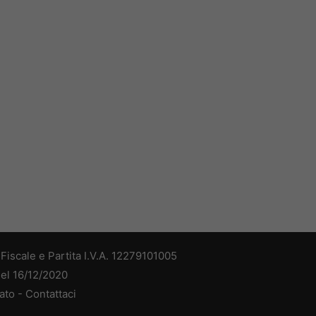
iscale e Partita I.V.A. 12279101005
del 16/12/2020
ato -
Contattaci