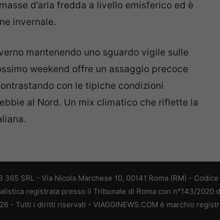
 masse d’aria fredda a livello emisferico ed è
one invernale.
inverno mantenendo uno sguardo vigile sulle
prossimo weekend offre un assaggio precoce
contrastando con le tipiche condizioni
bbie al Nord. Un mix climatico che riflette la
liana.
 365 SRL - Via Nicola Marchese 10, 00141 Roma (RM) - Codice F
alistica registrata presso il Tribunale di Roma con n°143/2020 
 - Tutti i diritti riservati - VIAGGINEWS.COM è marchio registr