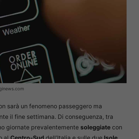
gginews.com
non sarà un fenomeno passeggero ma
te il fine settimana. Di conseguenza, tra
no giornate prevalentemente
soleggiate
con
o al
Centro-Sud
dell’Italia e sulle due
Isole