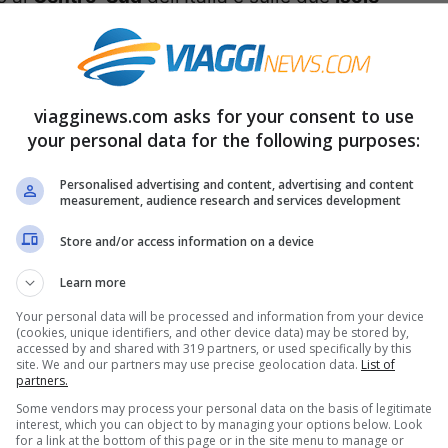
e punte massime che potrebbero raggiungere i
 media per il periodo in questione.
viagginews.com asks for your consent to use
your personal data for the following purposes:
ia di questo vasto campo di alta pressione che
Personalised advertising and content, advertising and content
measurement, audience research and services development
guarda le
nebbie
o nubi compatte che tendono
Store and/or access information on a device
Queste condizioni saranno particolarmente
Learn more
ove, specie dopo il tramonto e nelle prime
Your personal data will be processed and information from your device
banchi di nebbia.
(cookies, unique identifiers, and other device data) may be stored by,
accessed by and shared with 319 partners, or used specifically by this
site. We and our partners may use precise geolocation data.
List of
lungo alcune coste italiane: ad esempio sulla
partners.
Some vendors may process your personal data on the basis of legitimate
azione di quello che tecnicamente viene
interest, which you can object to by managing your options below. Look
for a link at the bottom of this page or in the site menu to manage or