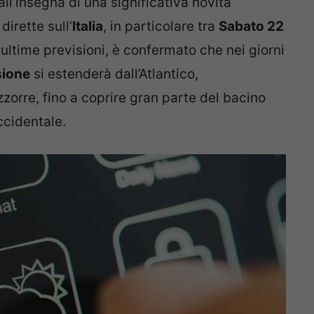
ll’insegna di una significativa novità
irette sull’
Italia
, in particolare tra
Sabato 22
 ultime previsioni, è confermato che nei giorni
sione
si estenderà dall’Atlantico,
zorre, fino a coprire gran parte del bacino
ccidentale.